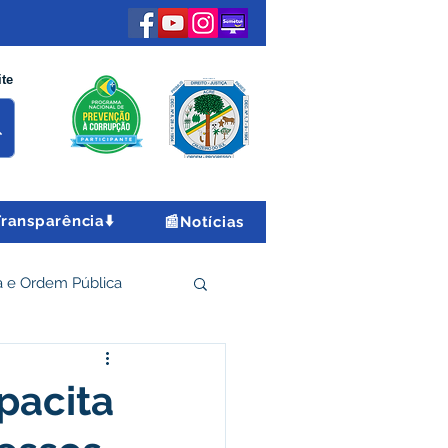
ite
Transparência⬇️
📰Notícias
 e Ordem Pública
 Econômico e Turismo
pacita
Encontro Nacional