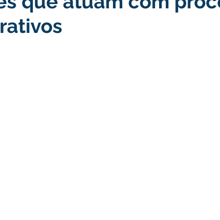
res que atuam com proc
rativos
turismo
Transporte, Trânsito e Mobilidade
Limpeza
no
Cheia do Rio Juruá 2025
Ordem de Serviço
Fina
a 2025
Decreto
Comunicação
Cheia do Rio 2026
ta Pública