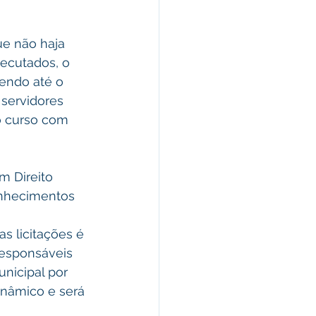
ecutados, o 
endo até o 
 servidores 
o curso com 
onhecimentos 
s licitações é 
esponsáveis 
nicipal por 
nâmico e será 