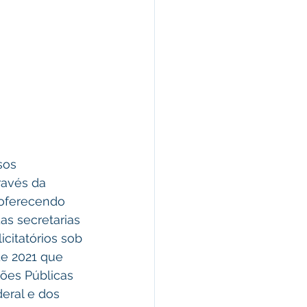
ravés da 
 oferecendo 
as secretarias 
citatórios sob 
de 2021 que 
ões Públicas 
deral e dos 