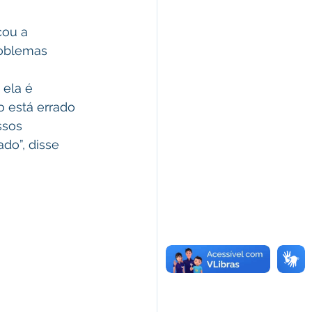
roblemas 
 ela é 
o está errado 
ssos 
do”, disse 