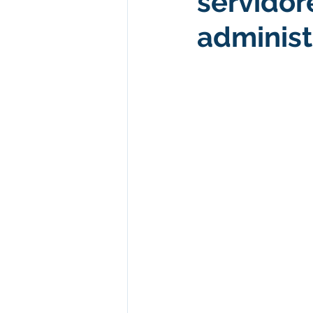
servido
administ
Desenvolvimento econômico e 
Obras e Desenvolvimento Urba
Limpeza
Festival da Farinh
Festival da Farinha 2026
No