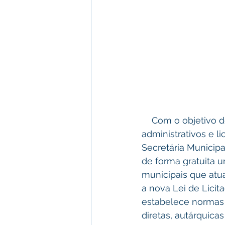
    Com o objetivo de atualizar os servidores referente aos novos processos 
administrativos e li
Secretária Municip
de forma gratuita u
municipais que atu
a nova Lei de Licita
estabelece normas g
diretas, autárquica