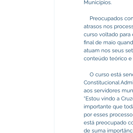
Municípios.
    Preocupados com o desenvolvimento das ações da prefeitura para que não haja 
atrasos nos proces
curso voltado para
final de maio quand
atuam nos seus set
conteúdo teórico e 
    O curso está sendo aplicado pela advogada Mara Aline, especialista em Direito 
Constitucional Admi
aos servidores muni
“Estou vindo a Cruz
importante que tod
por esses processo
está preocupado co
de suma importânci