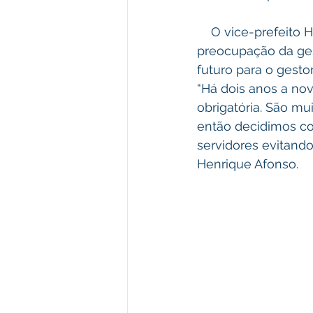
    O vice-prefeito Henrique Afonso que participou da capacitação destacou a 
preocupação da ges
futuro para o gestor
“Há dois anos a nova
obrigatória. São mu
então decidimos con
servidores evitand
Henrique Afonso.