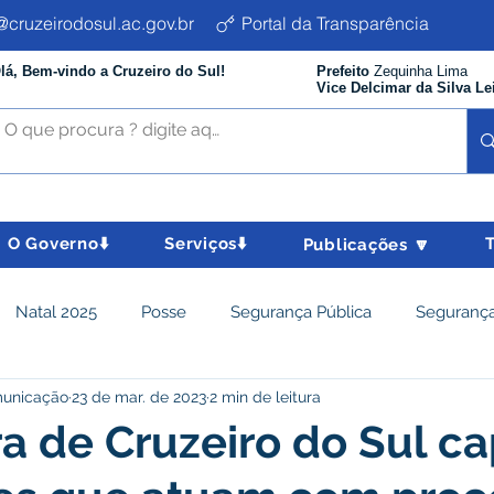
cruzeirodosul.ac.gov.br
Portal da Transparência
lá, Bem-vindo a Cruzeiro do Sul!
Prefeito
Zequinha Lima
Vice Delcimar da Silva Le
O Governo⬇️
Serviços⬇️
Publicações 🔽
Natal 2025
Posse
Segurança Pública
Segurança
municação
23 de mar. de 2023
2 min de leitura
istência Social e Cidadania
Parcerias
Desenvolvimento
ra de Cruzeiro do Sul ca
nômico e turismo
Tributos
Departamento de Limpeza