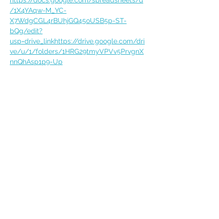
https://docs.google.com/spreadsheets/d
/1X4YAqw-M_YC-
X7WdgCGL4rBUhjGQ45oUSB5p-ST-
bQg/edit?
usp=drive_link
https://drive.google.com/dri
ve/u/1/folders/1HRG29tmyVPVv5PrvgnX
nnQhAsp1p9-Up