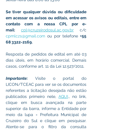
Se tiver qualquer dúvida ou dificuldade 
em acessar os avisos ou editais, entre em 
contato com a nossa CPL 
por e-
mail:
cpl@cruzeirodosul.ac.gov.br
c/c 
cpmlczs@gmail.com
 ou por tel
efone 
+55 
68 3322-2169.
Resposta de pedidos de edital em até 03 
dias úteis, em horário comercial. Demais 
casos, conforme art. 11 da Lei 12.527/2011.
Importante:
 Visite o portal do 
LICON/TCEAC para ver se os documentos 
referentes a licitação desejada não estão 
publicados primeiro nele, 
AQUI
., no link, 
clique em busca avançada na parte 
superior da barra, informe a Entidade por 
meio da lupa = Prefeitura Municipal de 
Cruzeiro do Sul e clique em pesquisar. 
Atente-se para o filtro da consulta 