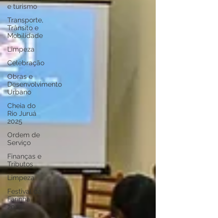
e turismo
Transporte,
Trânsito e
Mobilidade
Limpeza
Celebração
Obras e
Desenvolvimento
Urbano
Cheia do
Rio Juruá
2025
Ordem de
Serviço
Finanças e
Tributos
Limpeza
Festival da
Farinha
2025