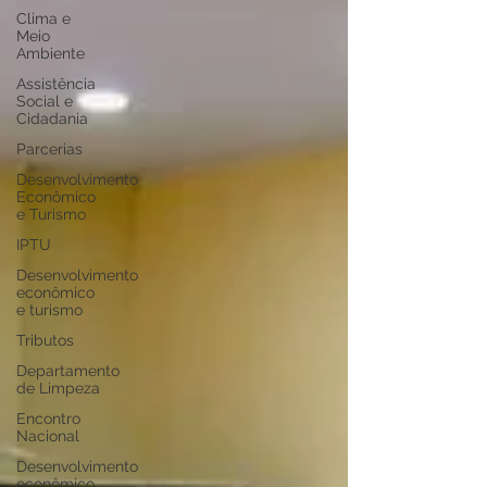
Clima e
Meio
Ambiente
Assistência
Social e
Cidadania
Parcerias
Desenvolvimento
Econômico
e Turismo
IPTU
Desenvolvimento
econômico
e turismo
Tributos
Departamento
de Limpeza
Encontro
Nacional
Desenvolvimento
econômico