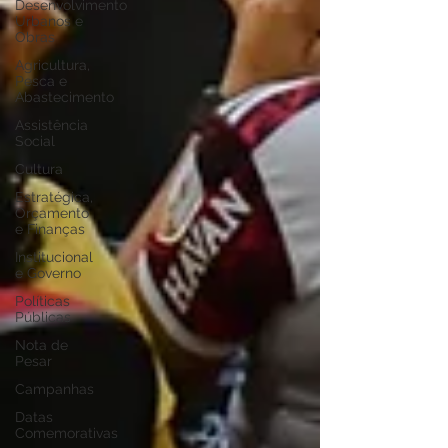
Desenvolvimento
Urbanos e
Obras
Agricultura,
Pesca e
Abastecimento
Assistência
Social
Cultura
Estratégica,
Orçamento
e Finanças
Institucional
e Governo
Políticas
Públicas
Nota de
Pesar
Campanhas
Datas
Comemorativas