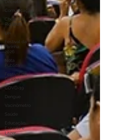
Decreto
Comunicação
Cheia do
Rio 2026
Lei
Festival da
Farinha
2026
Nota
Pública
Festival da
Farinha
COVD-19
Dengue
Vacinômetro
Saúde
Educação,
Esporte e
Lazer