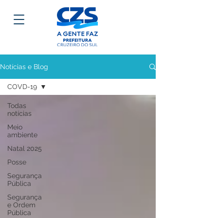
Notícias e Blog
COVD-19
Todas
notícias
Meio
ambiente
Natal 2025
Posse
Segurança
Pública
Segurança
e Ordem
Pública