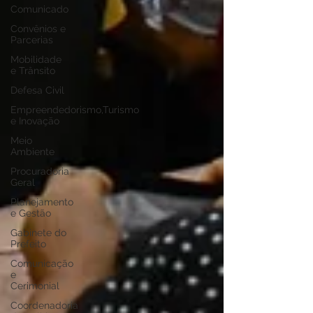
Comunicado
Convênios e
Parcerias
Mobilidade
e Trânsito
Defesa Civil
Empreendedorismo,Turismo
e Inovação
Meio
Ambiente
Procuradoria
Geral
Planejamento
e Gestão
Gabinete do
Prefeito
Comunicação
e
Cerimonial
Coordenadoria