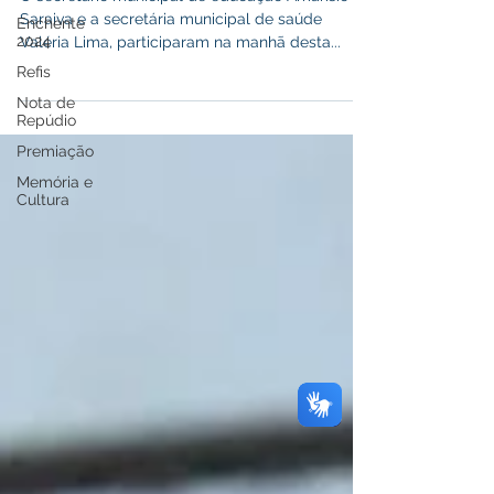
Enchente
O secretário municipal de educação Amarísio
2024
Saraiva e a secretária municipal de saúde
Refis
Valéria Lima, participaram na manhã desta...
Nota de
Repúdio
Premiação
Memória e
Cultura