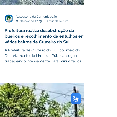
Assessoria de Comunicação
28 de nov. de 2025
1 min de leitura
Prefeitura realiza desobstrução de
bueiros e recolhimento de entulhos em
vários bairros de Cruzeiro do Sul
A Prefeitura de Cruzeiro do Sul, por meio do
Departamento de Limpeza Pública, segue
trabalhando intensamente para minimizar os
impactos das chuvas que atingem a cidade. As
equipes estão realizando a desobstrução de
dispositivos de drenagem como bueiros e o
recolhimento de entulhos nos bairros Manoel
Terças, João Alves e Aeroporto Velho. Os
serviços têm como objetivo garantir o
escoamento adequado da água, reduzir pontos
de alagamento e manter as vias seguras para a