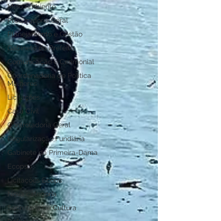
Meio Ambiente
Procuradoria Geral
Planejamento e Gestão
Gabinete do Prefeito
Comunicação e Cerimonial
Coordenadoria de Politica
Mulheres
Licitações
Casa Civil
Controladoria Geral
Regularização Fundiária
Gabinete da Primeira-Dama
Ecops
Licitações Ecops
Nova categoria
Secretaria de Cultura