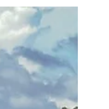
realizando nesta quarta-feira, 26, serviços de
limpeza e retirada de entulhos em diversos
bairros da cidade. São 5 equipes com 60
homens. Os serviços de retirada de entulhos
contam com utilização de máquinas pesadas e
caminhões e estão acontecendo nos bairros do
Telégrafo, Cruzeirão, Mutirão do Cruzeirão,
Colégio, Alumínio Várzea e Cohab. Os serviços
de roçagem também estão acontecendo nas
prin