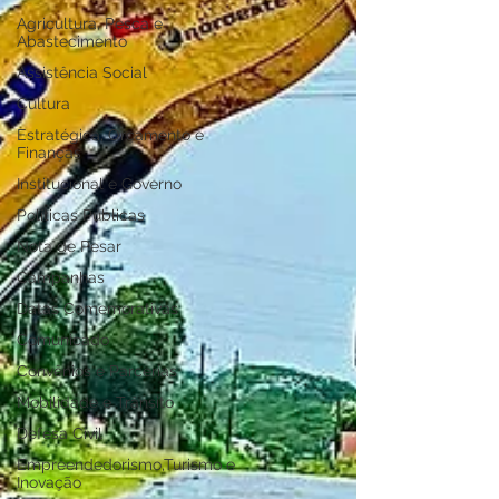
Agricultura, Pesca e
Abastecimento
Assistência Social
Cultura
Estratégica, Orçamento e
Finanças
Institucional e Governo
Políticas Públicas
Nota de Pesar
Campanhas
Datas Comemorativas
Comunicado
Convênios e Parcerias
Mobilidade e Trânsito
Defesa Civil
Empreendedorismo,Turismo e
Inovação