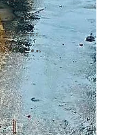
Defesa Civil
Carnaval
Enchente 2024
Refis
Nota de Repúdio
Premiação
Memória e Cultura