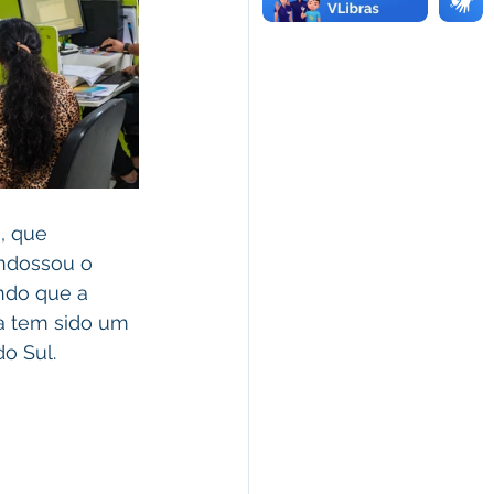
, que 
ndossou o 
ndo que a 
a tem sido um 
o Sul.