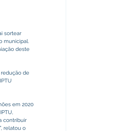
i sortear 
o municipal. 
iação deste 
a redução de 
 IPTU 
lhões em 2020 
IPTU, 
 contribuir 
 relatou o 