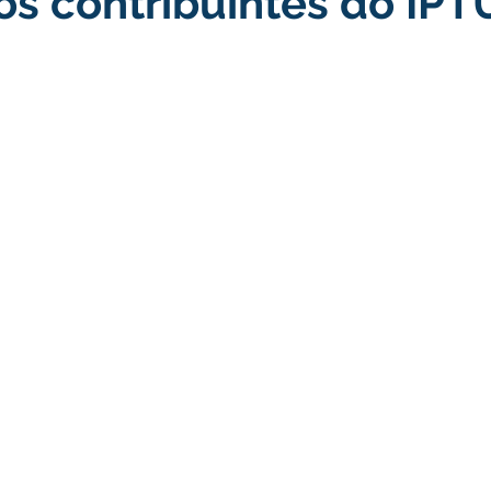
os contribuintes do IPT
turismo
Transporte, Trânsito e Mobilidade
Limpeza
no
Cheia do Rio Juruá 2025
Ordem de Serviço
Fina
a 2025
Decreto
Comunicação
Cheia do Rio 2026
ta Pública