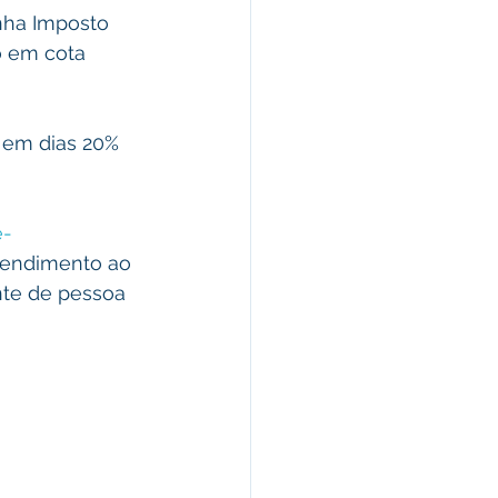
nha Imposto 
o em cota 
 em dias 20% 
e-
Atendimento ao 
nte de pessoa 