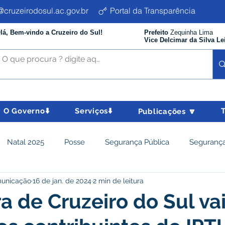
cruzeirodosul.ac.gov.br
Portal da Transparência
lá, Bem-vindo a Cruzeiro do Sul!
Prefeito
Zequinha Lima
Vice Delcimar da Silva Le
O Governo⬇️
Serviços⬇️
Publicações 🔽
Natal 2025
Posse
Segurança Pública
Segurança
municação
16 de jan. de 2024
2 min de leitura
istência Social e Cidadania
Parcerias
Desenvolvimento
ra de Cruzeiro do Sul va
nômico e turismo
Tributos
Departamento de Limpeza