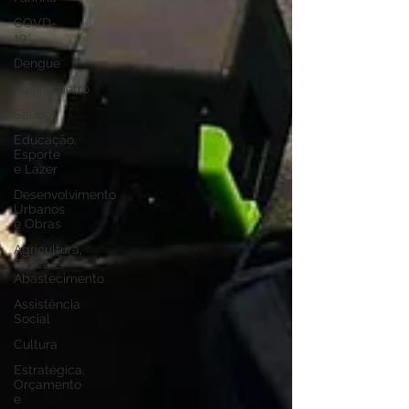
COVD-
19
Dengue
Vacinômetro
Saúde
Educação,
Esporte
e Lazer
Desenvolvimento
Urbanos
e Obras
Agricultura,
Pesca e
Abastecimento
Assistência
Social
Cultura
Estratégica,
Orçamento
e