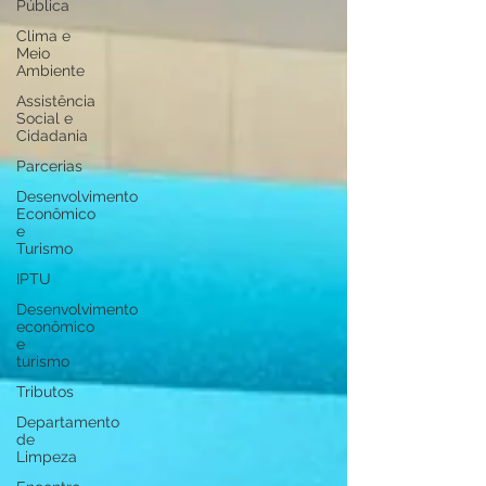
Pública
Clima e
Meio
Ambiente
Assistência
Social e
Cidadania
Parcerias
Desenvolvimento
Econômico
e
Turismo
IPTU
Desenvolvimento
econômico
e
turismo
Tributos
Departamento
de
Limpeza