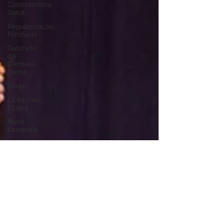
Controladoria
Geral
Regularização
Fundiária
Gabinete
da
Primeira-
Dama
Ecops
Licitações
Ecops
Nova
categoria
Secretaria
de
Cultura
Defesa
Civil
Carnaval
Enchente
2024