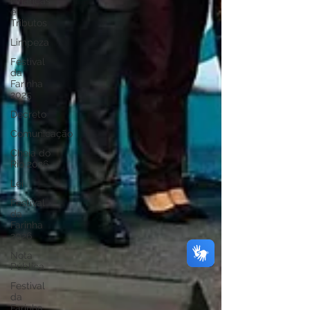
Finanças
e
Tributos
Limpeza
Festival
da
Farinha
2025
Decreto
Comunicação
Cheia do
Rio 2026
Lei
Festival
da
Farinha
2026
Nota
Pública
Festival
da
Farinha