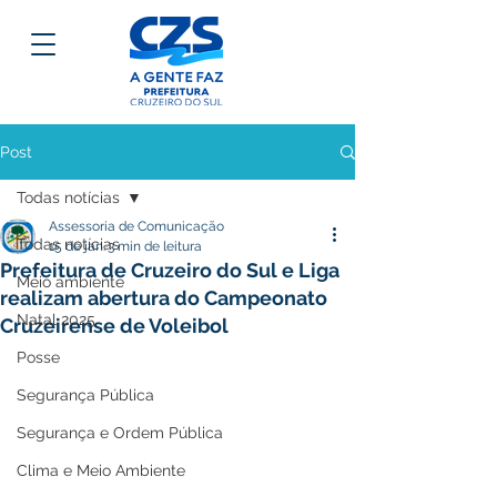
Post
Todas notícias
Assessoria de Comunicação
Todas notícias
15 de jan.
3 min de leitura
Prefeitura de Cruzeiro do Sul e Liga
Meio ambiente
realizam abertura do Campeonato
Natal 2025
Cruzeirense de Voleibol
Posse
Segurança Pública
Segurança e Ordem Pública
Clima e Meio Ambiente