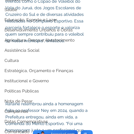
eventos como o Copão de Voleibol do 
Vale do Juruá, dos Jogos Escolares de 
Saúde
Cruzeiro do Sul e de diversas atividades 
Educação, Esporte e Lazer
realizadas no Complexo Esportivo. Essa 
parceria fortalece o esporte e valoriza 
Desenvolvimento Urbanos e Obras
quem sempre contribuiu para o voleibol 
Agricultura, Pesca e Abastecimento
do nosso município”, enfatizou.
Assistência Social
Cultura
Estratégica, Orçamento e Finanças
Institucional e Governo
Políticas Públicas
Nota de Pesar
Rafaine relembrou ainda a homenagem 
feita ao professor Ney em 2024, quando a 
Campanhas
Prefeitura entregou, ainda em vida, a 
Datas Comemorativas
Comenda do Mérito Esportivo. “Foi uma 
homenagem justa a um profissional que 
Comunicado