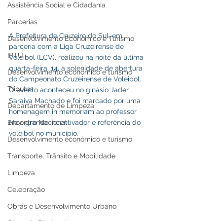
Assistência Social e Cidadania
Parcerias
A Prefeitura de Cruzeiro do Sul, em 
Desenvolvimento Econômico e Turismo
parceria com a Liga Cruzeirense de 
IPTU
Voleibol (LCV), realizou na noite da última 
quarta-feira, 14, a solenidade de abertura 
Desenvolvimento econômico e turismo
do Campeonato Cruzeirense de Voleibol. 
Tributos
O evento aconteceu no ginásio Jader 
Saraiva Machado e foi marcado por uma 
Departamento de Limpeza
homenagem in memoriam ao professor 
Encontro Nacional
Ney, grande incentivador e referência do 
voleibol no município.
Desenvolvimento econômico e turismo
Transporte, Trânsito e Mobilidade
Limpeza
Celebração
Obras e Desenvolvimento Urbano