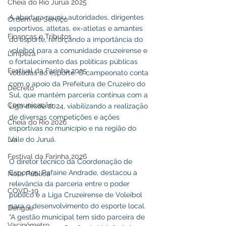
Cheia do Rio Juruá 2025
A abertura reuniu autoridades, dirigentes 
Ordem de Serviço
esportivos, atletas, ex-atletas e amantes 
Finanças e Tributos
do esporte, reforçando a importância do 
voleibol para a comunidade cruzeirense e 
Limpeza
o fortalecimento das políticas públicas 
Festival da Farinha 2025
voltadas ao esporte. O campeonato conta 
com o apoio da Prefeitura de Cruzeiro do 
Decreto
Sul, que mantém parceria contínua com a 
Comunicação
Liga desde 2024, viabilizando a realização 
de diversas competições e ações 
Cheia do Rio 2026
esportivas no município e na região do 
Vale do Juruá.
Lei
Festival da Farinha 2026
O diretor técnico da Coordenação de 
Esportes, Rafaine Andrade, destacou a 
Nota Pública
relevância da parceria entre o poder 
COVD-19
público e a Liga Cruzeirense de Voleibol 
para o desenvolvimento do esporte local.
Dengue
“A gestão municipal tem sido parceira de 
Vacinômetro