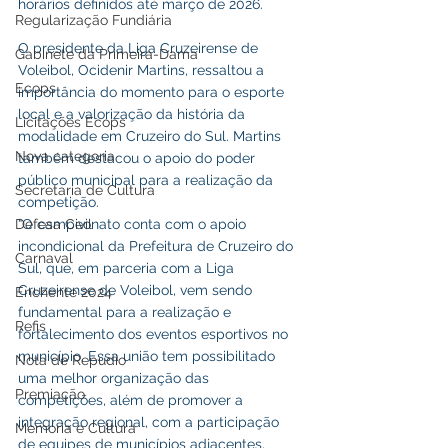
horários definidos até março de 2026.
Regularização Fundiária
O presidente da Liga Cruzeirense de 
Gabinete da Primeira-Dama
Voleibol, Ocidenir Martins, ressaltou a 
Ecops
importância do momento para o esporte 
local e a valorização da história da 
Licitações Ecops
modalidade em Cruzeiro do Sul. Martins 
Nova categoria
também destacou o apoio do poder 
público municipal para a realização da 
Secretaria de Cultura
competição.
“O campeonato conta com o apoio 
Defesa Civil
incondicional da Prefeitura de Cruzeiro do 
Carnaval
Sul, que, em parceria com a Liga 
Cruzeirense de Voleibol, vem sendo 
Enchente 2024
fundamental para a realização e 
Refis
fortalecimento dos eventos esportivos no 
município. Essa união tem possibilitado 
Nota de Repúdio
uma melhor organização das 
Premiação
competições, além de promover a 
integração regional, com a participação 
Memória e Cultura
de equipes de municípios adjacentes, 