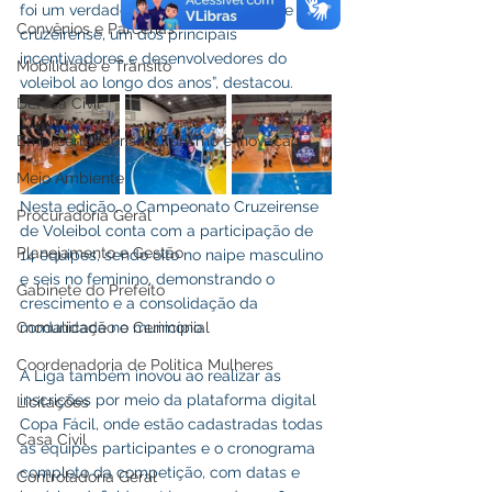
foi um verdadeiro baluarte do esporte 
Convênios e Parcerias
cruzeirense, um dos principais 
incentivadores e desenvolvedores do 
Mobilidade e Trânsito
voleibol ao longo dos anos”, destacou.
Defesa Civil
Empreendedorismo,Turismo e Inovação
Meio Ambiente
Nesta edição, o Campeonato Cruzeirense 
Procuradoria Geral
de Voleibol conta com a participação de 
Planejamento e Gestão
14 equipes, sendo oito no naipe masculino 
e seis no feminino, demonstrando o 
Gabinete do Prefeito
crescimento e a consolidação da 
modalidade no município. 
Comunicação e Cerimonial
Coordenadoria de Politica Mulheres
A Liga também inovou ao realizar as 
inscrições por meio da plataforma digital 
Licitações
Copa Fácil, onde estão cadastradas todas 
Casa Civil
as equipes participantes e o cronograma 
completo da competição, com datas e 
Controladoria Geral