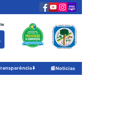
ite
Transparência⬇️
📰Notícias