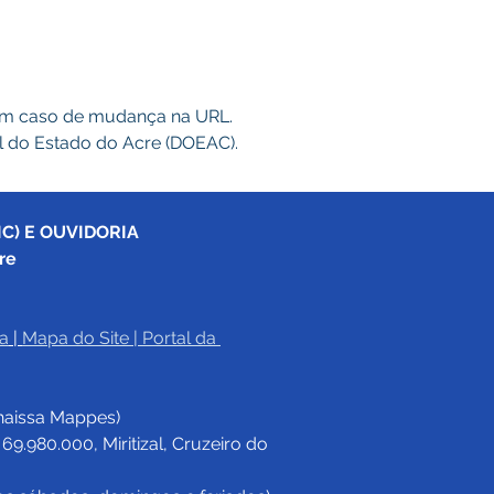
 em caso de mudança na URL. 
al do Estado do Acre (DOEAC).
C) E OUVIDORIA
re
a
|
Mapa do Site
 | 
Portal da 
haissa Mappes)
.980.000, Miritizal, Cruzeiro do 