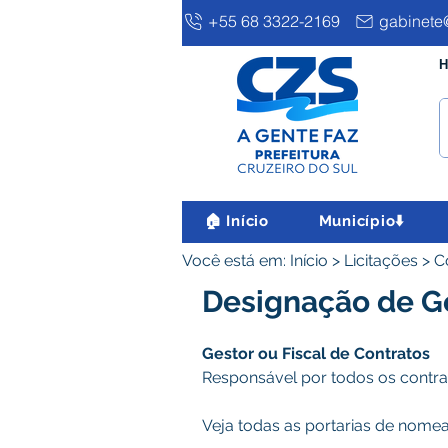
+55 68 3322-2169
gabinete@
H
🏠 Início
Município⬇️
Você está em: Início > Licitações >
Designação de Ge
Gestor ou Fiscal de Contratos
Responsável por todos os contrat
Veja todas as portarias de nomea