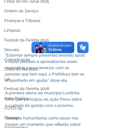
Cheia do Rio Juruá 2025
Ordem de Serviço
Finanças e Tributos
Limpeza
Festival da Farinha 2025
Decreto
“Estamos sempre presentes levando apoio 
Comunicação
a essas pessoas e aproveitamos esses 
momentos para conversar com as 
Cheia do Rio 2026
pessoas que tem aqui, a Prefeitura tem se 
Lei
empenhado em ajudar,” disse ela. 
Festival da Farinha 2026
A primeira-dama do município Lurdinha 
Nota Pública
Lima que participou da ação frisou sobre 
o cuidado da gestão com o próximo. 
COVD-19
Dengue
“Serviços humanitários como esses nos 
trazem um momento que reflexão sobre 
Vacinômetro