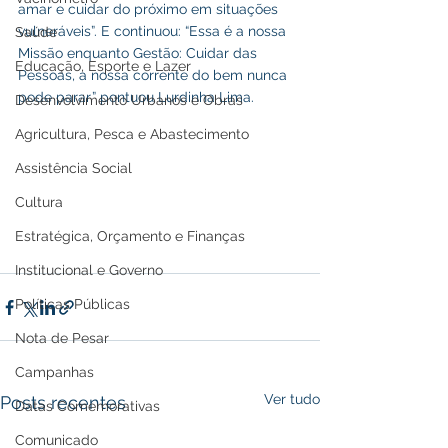
amar e cuidar do próximo em situações 
vulneráveis”. E continuou: “Essa é a nossa 
Saúde
Missão enquanto Gestão: Cuidar das 
Educação, Esporte e Lazer
Pessoas, a nossa corrente do bem nunca 
pode parar,” pontuou Lurdinha Lima.
Desenvolvimento Urbanos e Obras
Agricultura, Pesca e Abastecimento
Assistência Social
Cultura
Estratégica, Orçamento e Finanças
Institucional e Governo
Políticas Públicas
Nota de Pesar
Campanhas
Ver tudo
Posts recentes
Datas Comemorativas
Comunicado