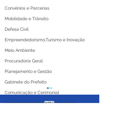
Convênios e Parcerias
Mobilidade e Trânsito
Defesa Civil
Empreendedorismo,Turismo e Inovação
Meio Ambiente
Procuradoria Geral
Planejamento e Gestão
Gabinete do Prefeito
Comunicação e Cerimonial
Coordenadoria de Politica Mulheres
Licitações
Casa Civil
Controladoria Geral
Prefeitura de Cruzeiro
Prefeitura de C