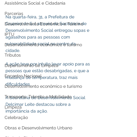
Assistência Social e Cidadania
Parcerias
Na quarta-feira, 31, a Prefeitura de 
Cruzeiro do Sul através da Secretaria de 
Desenvolvimento Econômico e Turismo
Desenvolvimento Social entregou sopas e 
IPTU
agasalhos para as pessoas com 
vulnerabilidade social no centro da 
Desenvolvimento econômico e turismo
cidade. 
Tributos
A ação teve por intuito levar apoio para as 
Departamento de Limpeza
pessoas que estão desabrigadas, e que a 
Encontro Nacional
mudança de temperatura, traz mais 
dificuldades. 
Desenvolvimento econômico e turismo
Transporte, Trânsito e Mobilidade
A Secretária de Desenvolvimento Social 
Delcimar Leite destacou sobre a 
Limpeza
importância da ação. 
Celebração
Obras e Desenvolvimento Urbano