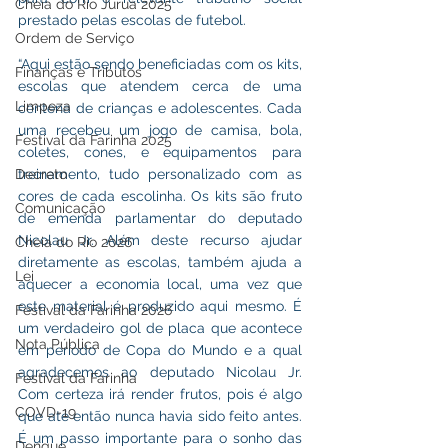
Cheia do Rio Juruá 2025
prestado pelas escolas de futebol.
Ordem de Serviço
“Aqui estão sendo beneficiadas com os kits, 
Finanças e Tributos
escolas que atendem cerca de uma 
Limpeza
centena de crianças e adolescentes. Cada 
uma recebeu um jogo de camisa, bola, 
Festival da Farinha 2025
coletes, cones, e equipamentos para 
Decreto
treinamento, tudo personalizado com as 
cores de cada escolinha. Os kits são fruto 
Comunicação
de emenda parlamentar do deputado 
Nicolau Jr. Além deste recurso ajudar 
Cheia do Rio 2026
diretamente as escolas, também ajuda a 
Lei
aquecer a economia local, uma vez que 
este material é produzido aqui mesmo. É 
Festival da Farinha 2026
um verdadeiro gol de placa que acontece 
Nota Pública
em período de Copa do Mundo e a qual 
agradecemos ao deputado Nicolau Jr. 
Festival da Farinha
Com certeza irá render frutos, pois é algo 
COVD-19
que até então nunca havia sido feito antes. 
É um passo importante para o sonho das 
Dengue