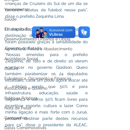
crianças de Cruzeiro do Sul de um dia se 
Vacinômetro
tornarem atletas de futebol nesse país”, 
disse o prefeito Zequinha Lima.
Saúde
Educação, Esporte e Lazer
O deputado Nicolau Jr. destacou que a 
destinação das emendas estaduais só 
Desenvolvimento Urbanos e Obras
foram possíveis graças à sensibilidade do 
Governo do Estado.   
Agricultura, Pesca e Abastecimento
“Nossas emendas para o prefeito 
Assistência Social
Zequinha, de fato e de direito só vieram 
acontecer no governo Gladson. Quero 
Cultura
também parabenizar os 24 deputados 
Estratégica, Orçamento e Finanças
estaduais, cada um pode agora alocar até 
2 milhões, sendo que 50% é para 
Institucional e Governo
infraestrutura, educação, saúde e 
Políticas Públicas
segurança e outros 50% ficam livres para 
incentivar esporte, cultura e lazer. Como 
Nota de Pesar
minha ligação é mais forte com o Juruá, 
Campanhas
procurei destinar parte destes recursos 
para cá”, disse o presidente da ALEAC, 
Datas Comemorativas