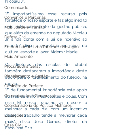
Nicolau Jr.
Comunicado
“É importantíssimo esse recurso pois 
Convênios e Parcerias
fortalece o nosso esporte e faz algo inédito 
com este apoio direto da gestão pública, 
Mobilidade e Trânsito
que além da emenda do deputado Nicolau 
Defesa Civil
Jr, ainda conta com a lei de incentivo ao 
esporte”, disse o secretário municipal de 
Empreendedorismo,Turismo e Inovação
cultura, esporte e lazer, Aldemir Maciel.
Meio Ambiente
Os diretores das escolas de futebol 
Procuradoria Geral
também destacaram a importância deste 
Planejamento e Gestão
apoio para o fortalecimento do futebol na 
região.
Gabinete do Prefeito
“É de fundamental importância este apoio 
Comunicação e Cerimonial
através de uniformes, coletes e bolas. Com 
esse kit nosso trabalho vai crescer e 
Coordenadoria de Politica Mulheres
melhorar a cada dia, com um incentivo 
Licitações
desse, o trabalho tende a melhorar cada 
mais”, disse José Gomes, diretor da 
Casa Civil
Escolinha F 10.