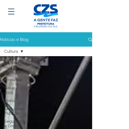
Notícias e Blog
Cultura
Todas
notícias
Meio
ambiente
Natal
2025
Posse
Segurança
Pública
Segurança
e Ordem