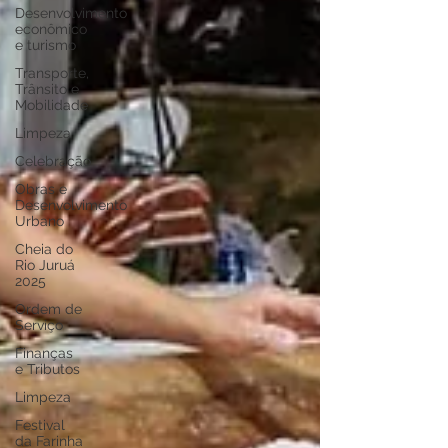
Desenvolvimento
econômico
e turismo
Transporte,
Trânsito e
Mobilidade
Limpeza
Celebração
Obras e
Desenvolvimento
Urbano
Cheia do
Rio Juruá
2025
Ordem de
Serviço
Finanças
e Tributos
Limpeza
Festival
da Farinha