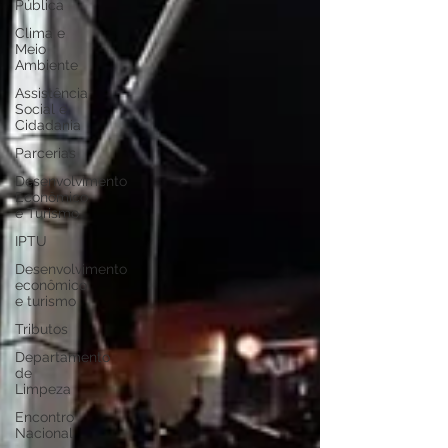
Pública
Clima e
Meio
Ambiente
Assistência
Social e
Cidadania
Parcerias
Desenvolvimento
Econômico
e Turismo
IPTU
Desenvolvimento
econômico
e turismo
Tributos
Departamento
de
Limpeza
Encontro
Nacional