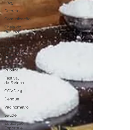
2025
Decreto
Comunicação
Cheia do
Rio 2026
Lei
Festival
da Farinha
2026
Nota
Pública
Festival
da Farinha
COVD-19
Dengue
Vacinômetro
Saúde
Educação,
Esporte e