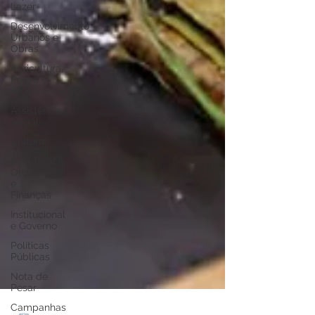
Lazer
Desenvolvimento
Urbanos e
Obras
Agricultura,
Pesca e
Abastecimento
Assistência
Social
Cultura
Estratégica,
Orçamento
e
Finanças
Institucional
e Governo
Políticas
Públicas
Nota de
Pesar
Campanhas