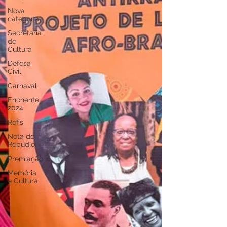
Nova
categoria
Secretaria
de
Cultura
Defesa
Civil
Carnaval
Enchente
2024
Refis
Nota de
Repúdio
Premiação
Memória
e Cultura