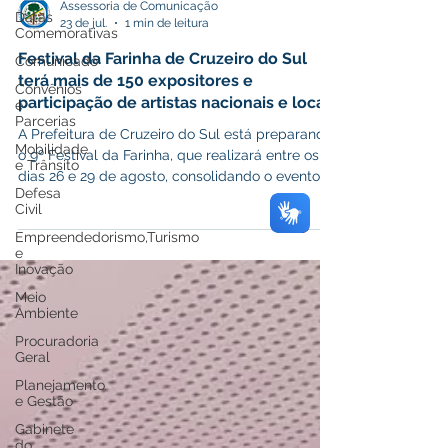
Datas
Comemorativas
Assessoria de Comunicação
23 de jul.
1 min de leitura
Comunicado
Festival da Farinha de Cruzeiro do Sul
Convênios
e
terá mais de 150 expositores e
Parcerias
participação de artistas nacionais e locais
Mobilidade
A Prefeitura de Cruzeiro do Sul está preparando
e Trânsito
o 9º Festival da Farinha, que realizará entre os
Defesa
dias 26 e 29 de agosto, consolidando o evento
Civil
como uma das maiores vitrines da produção
Empreendedorismo,Turismo
rural, da cultura e do empreendedorismo do
e
Inovação
Vale do Juruá. Neste ano, a programação
contará com mais de 150 expositores, 35 a mais
Meio
registrado na edição anterior, além da
Ambiente
participação de dezenas de artistas locais e
Procuradoria
produtores da agricultura familiar. Organizado
Geral
pela Prefeitura, por meio das sec
Planejamento
e Gestão
Gabinete
do