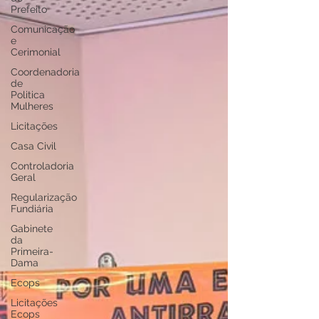
Prefeito
Comunicação
e
Cerimonial
Coordenadoria
de
Politica
Mulheres
Licitações
Casa Civil
Controladoria
Geral
Regularização
Fundiária
Gabinete
da
Primeira-
Dama
Ecops
Licitações
Ecops