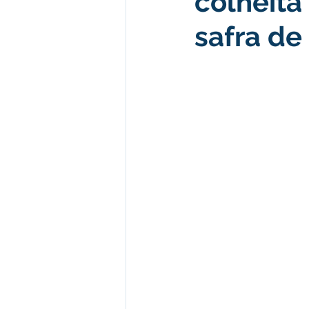
colheit
safra de
Desenvolvimento econômico e 
Obras e Desenvolvimento Urba
Limpeza
Festival da Farinh
Festival da Farinha 2026
No