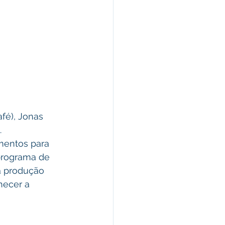
fé), Jonas 
.
mentos para 
 programa de 
a produção 
hecer a 