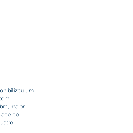
onibilizou um 
 tem 
ra, maior 
dade do 
uatro 