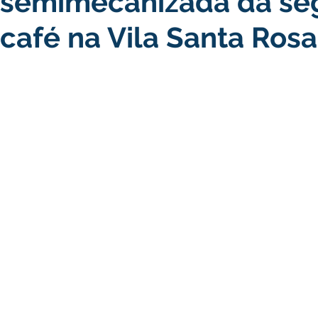
a semimecanizada da s
 café na Vila Santa Rosa
turismo
Transporte, Trânsito e Mobilidade
Limpeza
no
Cheia do Rio Juruá 2025
Ordem de Serviço
Fina
a 2025
Decreto
Comunicação
Cheia do Rio 2026
ta Pública