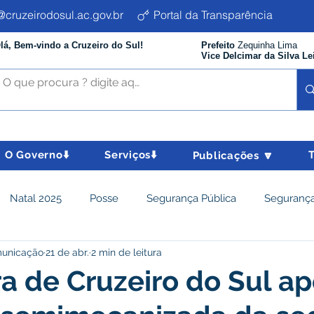
cruzeirodosul.ac.gov.br
Portal da Transparência
lá, Bem-vindo a Cruzeiro do Sul!
Prefeito
Zequinha Lima
Vice Delcimar da Silva Le
O Governo⬇️
Serviços⬇️
Publicações 🔽
Natal 2025
Posse
Segurança Pública
Segurança
municação
21 de abr.
2 min de leitura
istência Social e Cidadania
Parcerias
Desenvolvimento
ra de Cruzeiro do Sul ap
nômico e turismo
Tributos
Departamento de Limpeza