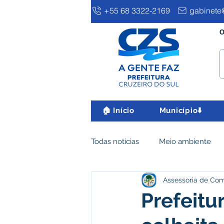
+55 68 3322-2169
gabinete@
O
🏠 Início
Município⬇️
Todas notícias
Meio ambiente
Assessoria de Co
Clima e Meio Ambiente
Ass
Prefeitu
IPTU
Desenvolvimento eco