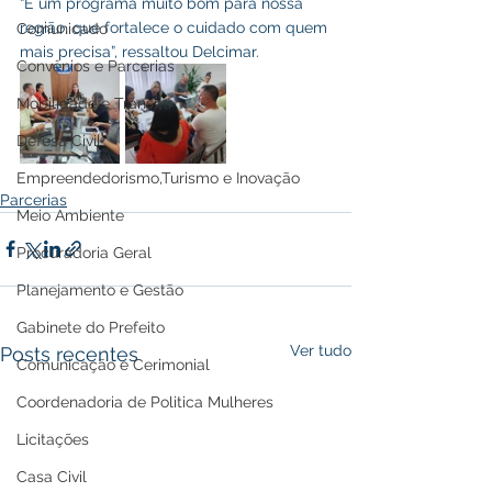
“É um programa muito bom para nossa 
região, que fortalece o cuidado com quem 
Comunicado
mais precisa”, ressaltou Delcimar.
Convênios e Parcerias
Mobilidade e Trânsito
Defesa Civil
Empreendedorismo,Turismo e Inovação
Parcerias
Meio Ambiente
Procuradoria Geral
Planejamento e Gestão
Gabinete do Prefeito
Ver tudo
Posts recentes
Comunicação e Cerimonial
Coordenadoria de Politica Mulheres
Licitações
Casa Civil