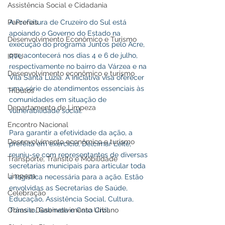
Assistência Social e Cidadania
Parcerias
A Prefeitura de Cruzeiro do Sul está 
apoiando o Governo do Estado na 
Desenvolvimento Econômico e Turismo
execução do programa Juntos pelo Acre, 
que acontecerá nos dias 4 e 6 de julho, 
IPTU
respectivamente no bairro da Várzea e na 
Desenvolvimento econômico e turismo
Vila Santa Luzia. A iniciativa visa oferecer 
uma série de atendimentos essenciais às 
Tributos
comunidades em situação de 
Departamento de Limpeza
vulnerabilidade social.
Encontro Nacional
Para garantir a efetividade da ação, a 
Desenvolvimento econômico e turismo
prefeita em exercício, Delcimar Leite, 
reuniu-se com representantes de diversas 
Transporte, Trânsito e Mobilidade
secretarias municipais para articular toda 
Limpeza
a logística necessária para a ação. Estão 
envolvidas as Secretarias de Saúde, 
Celebração
Educação, Assistência Social, Cultura, 
Obras e Desenvolvimento Urbano
Trânsito, Gabinete e Casa Civil.