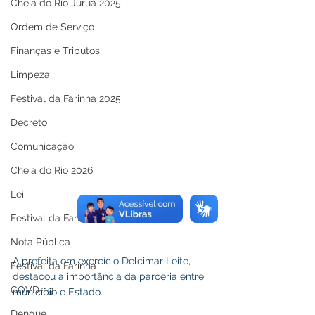
Cheia do Rio Juruá 2025
Ordem de Serviço
Finanças e Tributos
Limpeza
Festival da Farinha 2025
Decreto
Comunicação
Cheia do Rio 2026
Lei
Festival da Farinha 2026
Nota Pública
A prefeita em exercício Delcimar Leite, 
Festival da Farinha
destacou a importância da parceria entre 
COVD-19
município e Estado.
Dengue