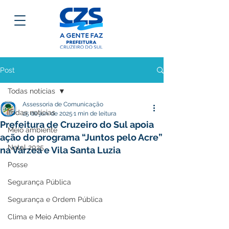
Post
Todas notícias
Assessoria de Comunicação
Todas notícias
25 de jun. de 2025
1 min de leitura
Prefeitura de Cruzeiro do Sul apoia
Meio ambiente
ação do programa “Juntos pelo Acre”
Natal 2025
na Várzea e Vila Santa Luzia
Posse
Segurança Pública
Segurança e Ordem Pública
Clima e Meio Ambiente