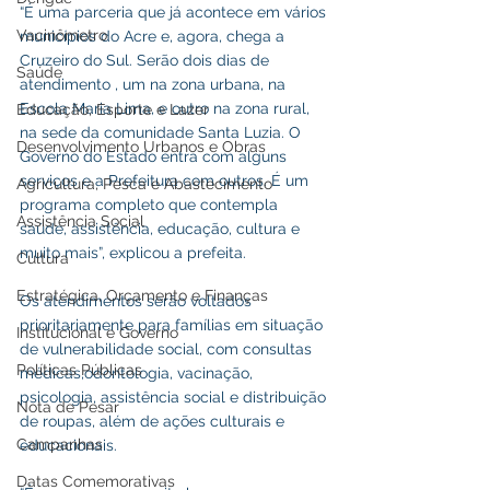
“É uma parceria que já acontece em vários 
Vacinômetro
municípios do Acre e, agora, chega a 
Cruzeiro do Sul. Serão dois dias de 
Saúde
atendimento , um na zona urbana, na 
Escola Maria Lima, e outro na zona rural, 
Educação, Esporte e Lazer
na sede da comunidade Santa Luzia. O 
Desenvolvimento Urbanos e Obras
Governo do Estado entra com alguns 
serviços e a Prefeitura com outros. É um 
Agricultura, Pesca e Abastecimento
programa completo que contempla 
Assistência Social
saúde, assistência, educação, cultura e 
muito mais”, explicou a prefeita.
Cultura
Estratégica, Orçamento e Finanças
Os atendimentos serão voltados 
prioritariamente para famílias em situação 
Institucional e Governo
de vulnerabilidade social, com consultas 
Políticas Públicas
médicas,odontologia, vacinação, 
psicologia, assistência social e distribuição 
Nota de Pesar
de roupas, além de ações culturais e 
Campanhas
educacionais. 
Datas Comemorativas