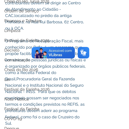
Cheia do Rio Juruá 2025
contribuintes devem se dirigir ao Centro 
de Atendimento ao Cidadão - 
Ordem de Serviço
CAC,localizado no prédio da antiga 
Finanças e Tributos
Prefeitura, na Rua Rui Barbosa, 67, Centro, 
ou à OCA.
Limpeza
Festival da Farinha 2025
O Programa de Recuperação Fiscal, mais 
conhecido por Refis, é um programa que 
Decreto
propõe facilitar a regularização de tributos 
Comunicação
em atraso de pessoas jurídicas ou físicas e 
é organizado por órgãos públicos federais, 
Cheia do Rio 2026
como a Receita Federal do 
Brasil,Procuradoria Geral da Fazenda 
Lei
Nacional e o Instituto Nacional do Seguro 
Festival da Farinha 2026
Nacional - INSS.  Para que os débitos 
municipais possam ser negociados nos 
Nota Pública
termos e condições previstos no REFIS, as 
Festival da Farinha
prefeituras devem aderir ao programa 
federal, como foi o caso de Cruzeiro do 
COVD-19
Sul.
Dengue