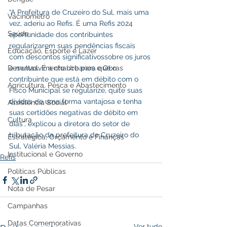
“A Prefeitura de Cruzeiro do Sul, mais uma 
Vacinômetro
vez, aderiu ao Refis. É uma Refis 2024 
Saúde
oportunidade dos contribuintes 
regularizarem suas pendências fiscais 
Educação, Esporte e Lazer
com descontos significativossobre os juros 
Desenvolvimento Urbanos e Obras
e multas. É a chance para que o 
contribuinte que está em débito com o 
Agricultura, Pesca e Abastecimento
Fisco Municipal se regularize, quite suas 
dívidas de uma forma vantajosa e tenha 
Assistência Social
suas certidões negativas de débito em 
Cultura
dias”, explicou a diretora do setor de 
tributação da prefeitura de Cruzeiro do 
Estratégica, Orçamento e Finanças
Sul, Valéria Messias.
Institucional e Governo
Refis
Políticas Públicas
Nota de Pesar
Campanhas
Datas Comemorativas
Ver tudo