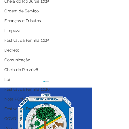
Cheia do Rio Juruá 2025
Ordem de Serviço
Finanças e Tributos
Limpeza
Festival da Farinha 2025
Decreto
Comunicação
Cheia do Rio 2026
Lei
Festival da Farinha 2026
Nota Pública
Festival da Farinha
COVD-19
Prefeitura de Cruzeiro
Testagem é imp
Dengue