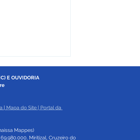
C) E OUVIDORIA
re
a
|
Mapa do Site
 | 
Portal da 
agem é importante,
completar o ciclo
haissa Mappes)
nal é prioridade
.980.000, Miritizal, Cruzeiro do 