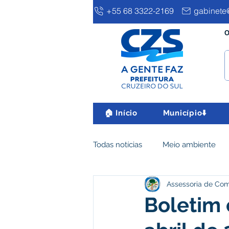
+55 68 3322-2169
gabinete@
O
🏠 Início
Município⬇️
Todas notícias
Meio ambiente
Assessoria de Co
Clima e Meio Ambiente
Ass
Boletim 
IPTU
Desenvolvimento eco