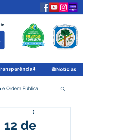
ite
Transparência⬇️
📰Notícias
 e Ordem Pública
 Econômico e Turismo
 12 de
Encontro Nacional