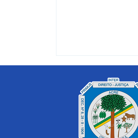
Prefeitura de Cruzeiro do
Sul define protocolo de
ações contra Covid-19 nas
escolas municipais.