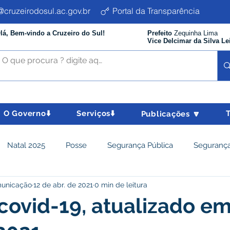
cruzeirodosul.ac.gov.br
Portal da Transparência
lá, Bem-vindo a Cruzeiro do Sul!
Prefeito
Zequinha Lima
Vice Delcimar da Silva Le
O Governo⬇️
Serviços⬇️
Publicações 🔽
Natal 2025
Posse
Segurança Pública
Segurança
municação
12 de abr. de 2021
0 min de leitura
istência Social e Cidadania
Parcerias
Desenvolvimento
covid-19, atualizado em
nômico e turismo
Tributos
Departamento de Limpeza