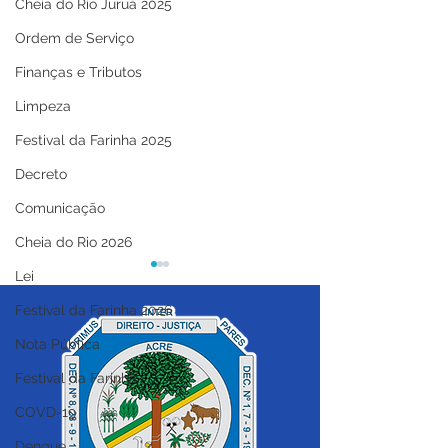
Cheia do Rio Juruá 2025
Ordem de Serviço
Finanças e Tributos
Limpeza
Festival da Farinha 2025
Decreto
Comunicação
Cheia do Rio 2026
Lei
Festival da Farinha 2026
Nota Pública
Festival da Farinha
COVD-19
08 de março: Feliz Dia
Prefeitura de C
Internacional da Mulher
do Sul Realiza 
Dengue