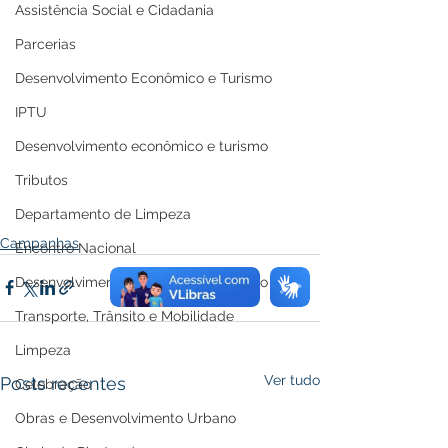
Assistência Social e Cidadania
Parcerias
Desenvolvimento Econômico e Turismo
IPTU
Desenvolvimento econômico e turismo
Tributos
Departamento de Limpeza
Campanhas
Encontro Nacional
Desenvolvimento econômico e turismo
Transporte, Trânsito e Mobilidade
Limpeza
Ver tudo
Posts recentes
Celebração
Obras e Desenvolvimento Urbano