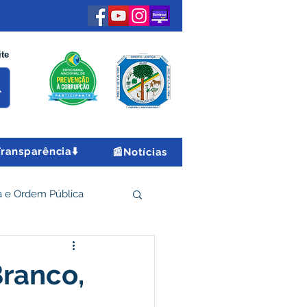
ite
Transparência⬇️
📰Notícias
 e Ordem Pública
 Econômico e Turismo
Branco,
Encontro Nacional