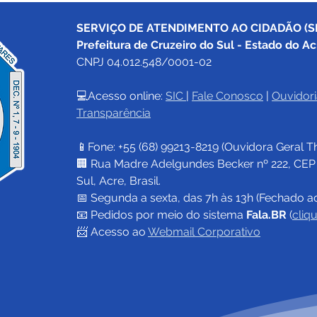
SERVIÇO DE ATENDIMENTO AO CIDADÃO (SI
Prefeitura de Cruzeiro do Sul - Estado do Ac
CNPJ 04.012.548/0001-02
💻Acesso online: 
SIC 
| 
Fale Conosco
 | 
Ouvidori
Transparência
Prefeitura de Cruzeiro do
04 d
Sul segue feriado estadual
Chri
📱Fone: +55 (68) 
99213-8219
 (Ouvidora Geral 
T
na próxima segunda feira,
15, e serviços municipais
🏢 Rua Madre Adelgundes Becker nº 222, CEP 69
retornam na terça-feira, 16
Sul, Acre, Brasil.
📅 Segunda a sexta, das 7h às 13h (Fechado a
📧 
Pedidos por meio do sistema 
Fala.BR
 (
cliq
📨 Acesso ao 
Webmail Corporativo