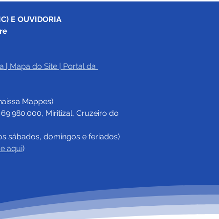
C) E OUVIDORIA
re
a
|
Mapa do Site
 | 
Portal da 
e junho: Dia de Corpus
sti
haissa Mappes)
.980.000, Miritizal, Cruzeiro do 
os sábados, domingos e feriados)
ue aqui
)