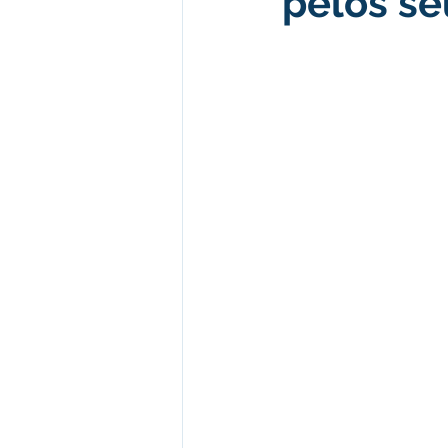
pelos se
Desenvolvimento econômico e 
Obras e Desenvolvimento Urba
Limpeza
Festival da Farinh
Festival da Farinha 2026
No