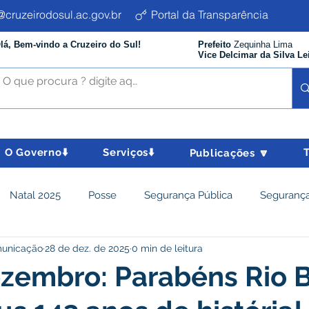
cruzeirodosul.ac.gov.br
Portal da Transparência
lá, Bem-vindo a Cruzeiro do Sul!
Prefeito
Zequinha Lima
Vice Delcimar da Silva Le
O Governo⬇️
Serviços⬇️
Publicações 🔽
Natal 2025
Posse
Segurança Pública
Segurança
municação
28 de dez. de 2025
0 min de leitura
istência Social e Cidadania
Parcerias
Desenvolvimento
zembro: Parabéns Rio 
nômico e turismo
Tributos
Departamento de Limpeza