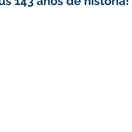
us 143 anos de história!
turismo
Transporte, Trânsito e Mobilidade
Limpeza
no
Cheia do Rio Juruá 2025
Ordem de Serviço
Fina
a 2025
Decreto
Comunicação
Cheia do Rio 2026
ta Pública