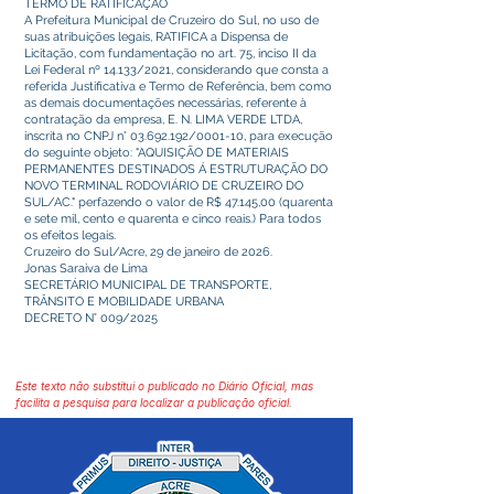
TERMO DE RATIFICAÇÃO
A Prefeitura Municipal de Cruzeiro do Sul, no uso de
suas atribuições legais, RATIFICA a Dispensa de
Licitação, com fundamentação no art. 75, inciso II da
Lei Federal nº 14.133/2021, considerando que consta a
referida Justificativa e Termo de Referência, bem como
as demais documentações necessárias, referente à
contratação da empresa, E. N. LIMA VERDE LTDA,
inscrita no CNPJ n°
03.692.192
/0001-10, para execução
do seguinte objeto: "AQUISIÇÃO DE MATERIAIS
PERMANENTES DESTINADOS Á ESTRUTURAÇÃO DO
NOVO TERMINAL RODOVIÁRIO DE CRUZEIRO DO
SUL/AC." perfazendo o valor de R$ 47.145,00 (quarenta
e sete mil, cento e quarenta e cinco reais.) Para todos
os efeitos legais.
Cruzeiro do Sul/Acre, 29 de janeiro de 2026.
Jonas Saraiva de Lima
SECRETÁRIO MUNICIPAL DE TRANSPORTE,
TRÂNSITO E MOBILIDADE URBANA
DECRETO N° 009/2025
Este texto não substitui o publicado no Diário Oficial, mas
facilita a pesquisa para localizar a publicação oficial.