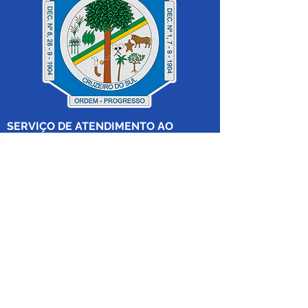
SERVIÇO DE ATENDIMENTO AO 
CIDADÃO (SIC) E OUVIDORIA
Prefeitura de Cruzeiro do Sul - Estado 
do Acre
CNPJ 04.012.548/0001-02
💻Acesso online: 
SIC 
| 
Fale Conosco
 | 
Ouvidoria
|
Mapa do Site
 | 
Portal da 
Transparência
📱Fone: +55 (68) 
99213-8219
 (Ouvidora 
Geral 
Thaissa Mappes)