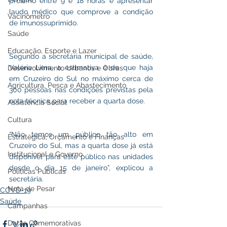
próximo entre 9 e 18 horas e apresentar 
laudo médico que comprove a condição 
Vacinômetro
de imunossuprimido.
Saúde
Educação, Esporte e Lazer
Segundo a secretária municipal de saúde, 
Valéria Lima, a estimativa é de que haja 
Desenvolvimento Urbanos e Obras
em Cruzeiro do Sul no máximo cerca de 
Agricultura, Pesca e Abastecimento
300 pessoas nas condições previstas pela 
nota técnica para receber a quarta dose.
Assistência Social
Cultura
“Não temos um público tão alto em 
Estratégica, Orçamento e Finanças
Cruzeiro do Sul, mas a quarta dose já está 
Institucional e Governo
disponível para este público nas unidades 
desde o dia 15 de janeiro”, explicou a 
Políticas Públicas
secretária.
Nota de Pesar
COVD-19
Saúde
Campanhas
Datas Comemorativas