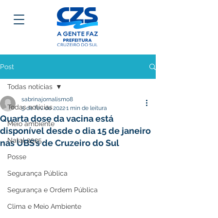
Post
Todas notícias
sabrinajornalismo8
Todas notícias
5 de fev. de 2022
1 min de leitura
Quarta dose da vacina está
Meio ambiente
disponível desde o dia 15 de janeiro
Natal 2025
nas UBS’s de Cruzeiro do Sul
Posse
Segurança Pública
Segurança e Ordem Pública
Clima e Meio Ambiente