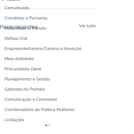
Comunicado
Convênios e Parcerias
Ver tudo
Posts recentes
Mobilidade e Trânsito
Defesa Civil
Empreendedorismo,Turismo e Inovação
Meio Ambiente
Procuradoria Geral
Planejamento e Gestão
Gabinete do Prefeito
Comunicação e Cerimonial
Coordenadoria de Politica Mulheres
Licitações
Casa Civil