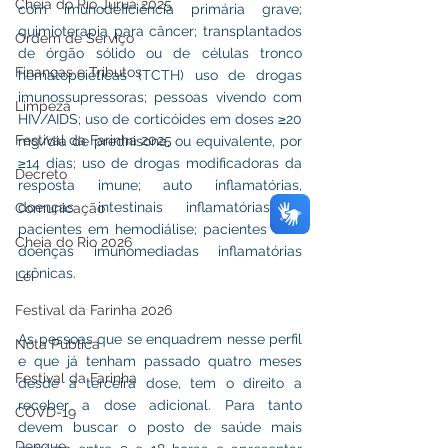
Cheia do Rio Juruá 2025
com imunodeficiência primária grave; 
quimioterapia para câncer; transplantados 
Ordem de Serviço
de órgão sólido ou de células tronco 
Finanças e Tributos
hematopoiéticas (TCTH) uso de drogas 
imunossupressoras; pessoas vivendo com 
Limpeza
HIV/AIDS; uso de corticóides em doses ≥20 
Festival da Farinha 2025
mg/dia de prednisona, ou equivalente, por 
≥14 dias; uso de drogas modificadoras da 
Decreto
resposta imune; auto inflamatórias, 
doenças intestinais inflamatórias e 
Comunicação
pacientes em hemodiálise; pacientes com 
Cheia do Rio 2026
doenças imunomediadas inflamatórias 
crônicas.
Lei
Festival da Farinha 2026
As pessoas que se enquadrem nesse perfil 
Nota Pública
e que já tenham passado quatro meses 
Festival da Farinha
desde a terceira dose, tem o direito a 
receber a dose adicional. Para tanto 
COVD-19
devem buscar o posto de saúde mais 
Dengue