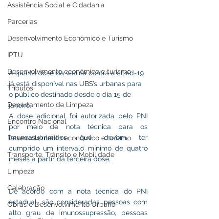
Assistência Social e Cidadania
Parcerias
Desenvolvimento Econômico e Turismo
IPTU
Desenvolvimento econômico e turismo
A quarta dose da vacina contra a covid-19 
já está disponível nas UBS’s urbanas para 
Tributos
o público destinado desde o dia 15 de 
Departamento de Limpeza
janeiro.
A dose adicional foi autorizada pelo PNI 
Encontro Nacional
por meio de nota técnica para os 
imunossuprimidos que devem ter 
Desenvolvimento econômico e turismo
cumprido um intervalo mínimo de quatro 
Transporte, Trânsito e Mobilidade
meses a partir da terceira dose.
Limpeza
Celebração
De acordo com a nota técnica do PNI 
estadual, são consideradas pessoas com 
Obras e Desenvolvimento Urbano
alto grau de imunossupressão, pessoas 