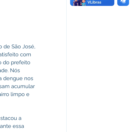
o de São José, 
atisfeito com 
 do prefeito 
ade. Nós 
a dengue nos 
ssam acumular 
irro limpo e 
stacou a 
ante essa 