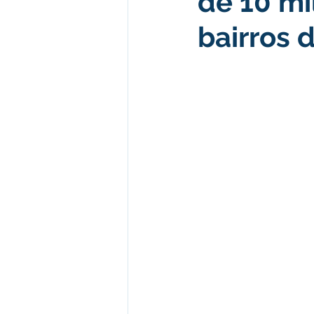
de 10 mi
bairros 
Desenvolvimento econômico e 
Obras e Desenvolvimento Urba
Limpeza
Festival da Farinh
Festival da Farinha 2026
No