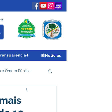
ite
Transparência⬇️
📰Notícias
 e Ordem Pública
 Econômico e Turismo
 mais
Encontro Nacional