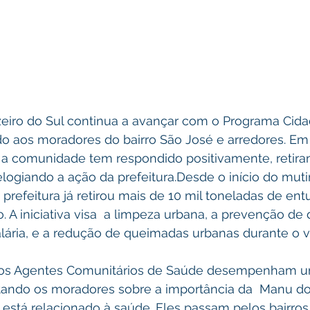
uzeiro do Sul continua a avançar com o Programa Cida
o aos moradores do bairro São José e arredores. E
 a comunidade tem respondido positivamente, retira
elogiando a ação da prefeitura.Desde o início do muti
 prefeitura já retirou mais de 10 mil toneladas de ent
o. A iniciativa visa  a limpeza urbana, a prevenção de
ria, e a redução de queimadas urbanas durante o v
 os Agentes Comunitários de Saúde desempenham u
tando os moradores sobre a importância da  Manu dos
está relacionado à saúde. Eles passam pelos bairros,