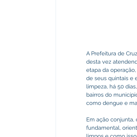
A Prefeitura de Cr
desta vez atendend
etapa da operação,
de seus quintais e 
limpeza, há 50 dias,
bairros do municípi
como dengue e malá
Em ação conjunta,
fundamental, orien
limpos e como isso 