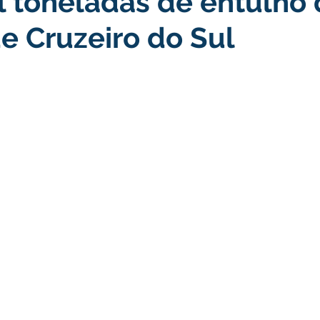
l toneladas de entulho 
de Cruzeiro do Sul
turismo
Transporte, Trânsito e Mobilidade
Limpeza
no
Cheia do Rio Juruá 2025
Ordem de Serviço
Fina
a 2025
Decreto
Comunicação
Cheia do Rio 2026
ta Pública