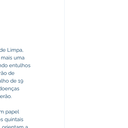
de Limpa, 
m mais uma 
ndo entulhos 
rão de 
ulho de 19 
 doenças 
erão.
m papel 
 quintais 
 orientam a 