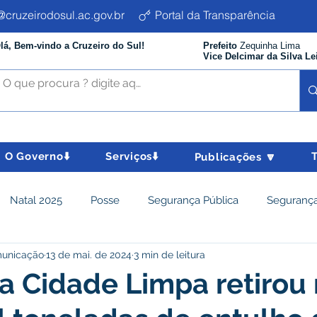
cruzeirodosul.ac.gov.br
Portal da Transparência
lá, Bem-vindo a Cruzeiro do Sul!
Prefeito
Zequinha Lima
Vice Delcimar da Silva Le
O Governo⬇️
Serviços⬇️
Publicações 🔽
Natal 2025
Posse
Segurança Pública
Segurança
municação
13 de mai. de 2024
3 min de leitura
istência Social e Cidadania
Parcerias
Desenvolvimento
 Cidade Limpa retirou
nômico e turismo
Tributos
Departamento de Limpeza