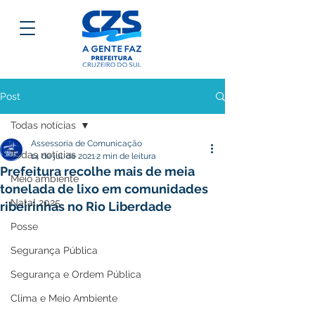
Post
Todas notícias
Assessoria de Comunicação
Todas notícias
14 de jul. de 2021
2 min de leitura
Prefeitura recolhe mais de meia
Meio ambiente
tonelada de lixo em comunidades
Natal 2025
ribeirinhas no Rio Liberdade
Posse
Segurança Pública
Segurança e Ordem Pública
Clima e Meio Ambiente