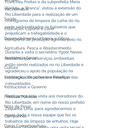
Franciney Freitas e da subprefeita Maria 
Renilda, a “Branca”, visitou a extensão do 
Vacinômetro
Rio Liberdade para a realização de um 
Saúde
cronograma de limpeza da calha do rio, 
onde serão retirados os balseiros que 
Educação, Esporte e Lazer
prejudicam a trafegabilidade e o 
Desenvolvimento Urbanos e Obras
transporte da produção agrícola pelo rio.
Agricultura, Pesca e Abastecimento
Durante a visita o secretário Ygoor Neves 
Assistência Social
destacou que os serviços ambientais 
estão sendo realizados no rio Liberdade e 
Cultura
agradeceu o apoio da população na 
realização das ações em benefício das 
Estratégica, Orçamento e Finanças
comunidades.
Institucional e Governo
“Realizamos esta visita aos moradores do 
Políticas Públicas
Rio Liberdade, em nome do nosso prefeito 
Nota de Pesar
Zequinha Lima, para agradecermos o 
apoio dado a nossa equipe que fez os 
Campanhas
trabalhos de limpeza de entulhos. Hoje 
Datas Comemorativas
estamos fazendo ainda uma visita técnica 