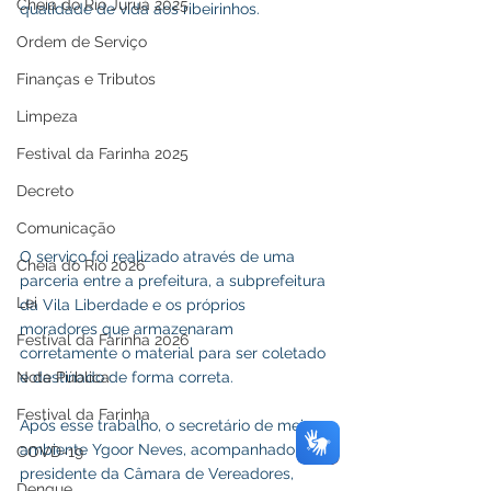
Cheia do Rio Juruá 2025
qualidade de vida aos ribeirinhos. 
Ordem de Serviço
Finanças e Tributos
Limpeza
Festival da Farinha 2025
Decreto
Comunicação
O serviço foi realizado através de uma 
Cheia do Rio 2026
parceria entre a prefeitura, a subprefeitura 
Lei
da Vila Liberdade e os próprios 
moradores que armazenaram 
Festival da Farinha 2026
corretamente o material para ser coletado 
e destinado de forma correta. 
Nota Pública
Festival da Farinha
Após esse trabalho, o secretário de meio 
ambiente Ygoor Neves, acompanhado do 
COVD-19
presidente da Câmara de Vereadores, 
Dengue