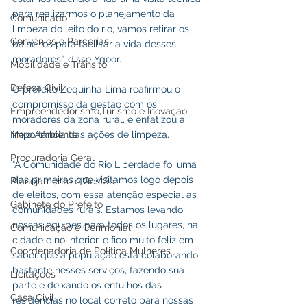
para realizarmos o planejamento da 
Comunicado
limpeza do leito do rio, vamos retirar os 
Convênios e Parcerias
balseiros para facilitar a vida desses 
moradores”, disse Ygoor.
Mobilidade e Trânsito
Defesa Civil
O prefeito Zequinha Lima reafirmou o 
compromisso da gestão com os 
Empreendedorismo,Turismo e Inovação
moradores da zona rural, e enfatizou a 
importância das ações de limpeza. 
Meio Ambiente
Procuradoria Geral
“A Comunidade do Rio Liberdade foi uma 
das primeiras que visitamos logo depois 
Planejamento e Gestão
de eleitos, com essa atenção especial as 
Gabinete do Prefeito
comunidades rurais. Estamos levando 
nossas equipes para todos os lugares, na 
Comunicação e Cerimonial
cidade e no interior, e fico muito feliz em 
Coordenadoria de Politica Mulheres
saber que a população está colaborando 
bastante nesses serviços, fazendo sua 
Licitações
parte e deixando os entulhos das 
Casa Civil
residências no local correto para nossas 