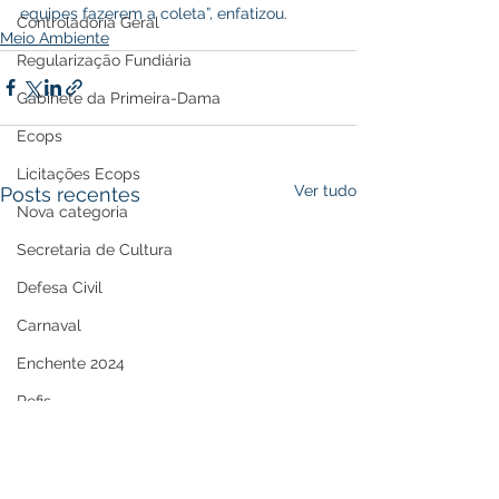
equipes fazerem a coleta”, enfatizou.
Controladoria Geral
Meio Ambiente
Regularização Fundiária
Gabinete da Primeira-Dama
Ecops
Licitações Ecops
Ver tudo
Posts recentes
Nova categoria
Secretaria de Cultura
Defesa Civil
Carnaval
Enchente 2024
Refis
Nota de Repúdio
Premiação