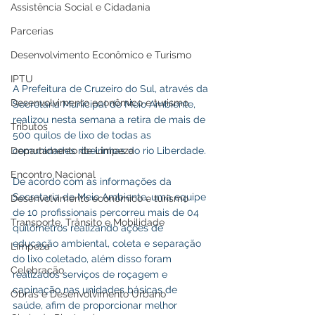
Assistência Social e Cidadania
Parcerias
Desenvolvimento Econômico e Turismo
IPTU
A Prefeitura de Cruzeiro do Sul, através da 
Desenvolvimento econômico e turismo
Secretaria Municipal de Meio Ambiente, 
realizou nesta semana a retira de mais de 
Tributos
500 quilos de lixo de todas as 
Departamento de Limpeza
comunidades ribeirinhas do rio Liberdade.
Encontro Nacional
De acordo com as informações da 
Secretaria de Meio Ambiente, uma equipe 
Desenvolvimento econômico e turismo
de 10 profissionais percorreu mais de 04 
Transporte, Trânsito e Mobilidade
quilômetros realizando ações de 
educação ambiental, coleta e separação 
Limpeza
do lixo coletado, além disso foram 
Celebração
realizados serviços de roçagem e 
capinação nas unidades básicas de 
Obras e Desenvolvimento Urbano
saúde, afim de proporcionar melhor 