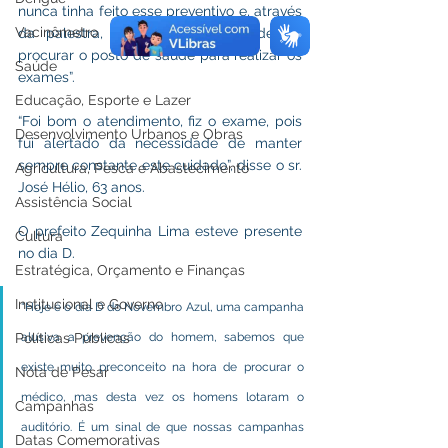
nunca tinha feito esse preventivo e, através 
Vacinômetro
da palestra, soube da necessidade de 
procurar o posto de saúde para realizar os 
Saúde
exames”.
Educação, Esporte e Lazer
“Foi bom o atendimento, fiz o exame, pois 
Desenvolvimento Urbanos e Obras
fui alertado da necessidade de manter 
sempre constante este cuidado”, disse o sr. 
Agricultura, Pesca e Abastecimento
José Hélio, 63 anos. 
Assistência Social
O prefeito Zequinha Lima esteve presente 
Cultura
no dia D. 
Estratégica, Orçamento e Finanças
Institucional e Governo
“Hoje é o dia D do Novembro Azul, uma campanha 
alusiva a prevenção do homem, sabemos que 
Políticas Públicas
existe muito preconceito na hora de procurar o 
Nota de Pesar
médico, mas desta vez os homens lotaram o 
Campanhas
auditório. É um sinal de que nossas campanhas 
Datas Comemorativas