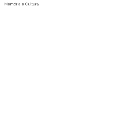
Memória e Cultura
Prefeitura de Cruzeiro
Agosto Lilás e 