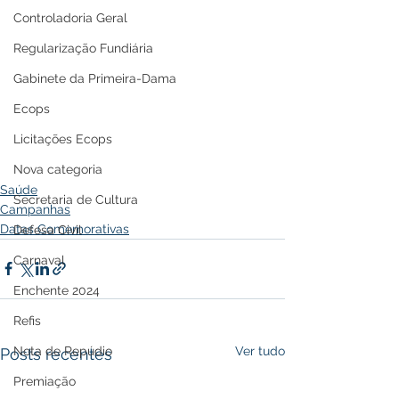
Controladoria Geral
Regularização Fundiária
Gabinete da Primeira-Dama
Ecops
Licitações Ecops
Nova categoria
Saúde
Secretaria de Cultura
Campanhas
Datas Comemorativas
Defesa Civil
Carnaval
Enchente 2024
Refis
Ver tudo
Nota de Repúdio
Posts recentes
Premiação