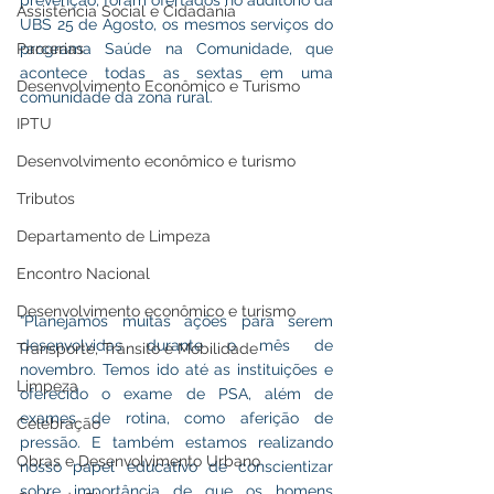
prevenção, foram ofertados no auditório da 
Assistência Social e Cidadania
UBS 25 de Agosto, os mesmos serviços do 
Parcerias
programa Saúde na Comunidade, que 
acontece todas as sextas em uma 
Desenvolvimento Econômico e Turismo
comunidade da zona rural. 
IPTU
Desenvolvimento econômico e turismo
Tributos
Departamento de Limpeza
Encontro Nacional
Desenvolvimento econômico e turismo
“Planejamos muitas ações para serem 
desenvolvidas durante o mês de 
Transporte, Trânsito e Mobilidade
novembro. Temos ido até as instituições e 
Limpeza
oferecido o exame de PSA, além de 
exames de rotina, como aferição de 
Celebração
pressão. E também estamos realizando 
Obras e Desenvolvimento Urbano
nosso papel educativo de conscientizar 
sobre importância de que os homens 