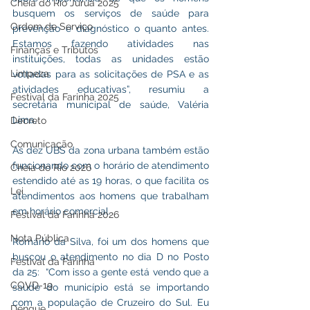
Cheia do Rio Juruá 2025
busquem os serviços de saúde para 
Ordem de Serviço
prevenção e diagnóstico o quanto antes.  
Estamos fazendo atividades nas 
Finanças e Tributos
instituições, todas as unidades estão 
Limpeza
voltadas para as solicitações de PSA e as 
atividades educativas”, resumiu a 
Festival da Farinha 2025
secretária municipal de saúde, Valéria 
Lima.
Decreto
Comunicação
As dez UBS da zona urbana também estão 
funcionando com o horário de atendimento 
Cheia do Rio 2026
estendido até as 19 horas, o que facilita os 
Lei
atendimentos aos homens que trabalham 
em horário comercial. 
Festival da Farinha 2026
Nota Pública
Romário da Silva, foi um dos homens que 
buscou o atendimento no dia D no Posto 
Festival da Farinha
da 25:  “Com isso a gente está vendo que a 
COVD-19
saúde do município está se importando 
com a população de Cruzeiro do Sul. Eu 
Dengue