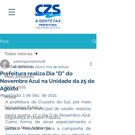
Post
Todas notícias
sabrinajornalismo8
Todas notícias
18 de nov. de 2021
2 min de leitura
Prefeitura realiza Dia “D” do
Meio ambiente
Novembro Azul na Unidade da 25 de
Natal 2025
Agosto
Atualizado:
1 de dez. de 2021
Posse
A prefeitura de Cruzeiro do Sul, por meio 
Segurança Pública
da secretaria municipal de saúde, realizou 
nesta quarta, 17, o dia D do Novembro Azul. 
Segurança e Ordem Pública
Como forma de atrair especialmente o 
Clima e Meio Ambiente
público masculino para a campanha de 