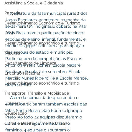
Assistência Social e Cidadania
Parcerias
    A abertura da fase municipal rural 2 dos 
Jogos Escolares, aconteceu na manha da 
Desenvolvimento Econômico e Turismo
sexta-feira (19), no ginásio coberto na Vila 
Assis Brasil com a participação de cinco 
IPTU
escolas de ensino  infantil, fundamental e 
Desenvolvimento econômico e turismo
médio. Os jogos incluíram a participação 
das escolas do estado e município. 
Tributos
Participaram da competição as Escolas 
Departamento de Limpeza
Antônio Ferreira Gomes, Escola Nazaré 
Santiago, Escola 7 de setembro, Escola 
Encontro Nacional
Marcilio Nunes Ribeiro II e a Escola Manoel 
Desenvolvimento econômico e turismo
Braz de Melo.
Transporte, Trânsito e Mobilidade
    Além da comunidade que recebe o 
Limpeza
evento, participaram também escolas das 
Vilas Santa Rosa e São Pedro e Igarapé 
Celebração
Preto. Ao todo, 12 equipes disputaram o 
Obras e Desenvolvimento Urbano
futsal nas categorias masculino e 
feminino, 4 equipes disputaram o 