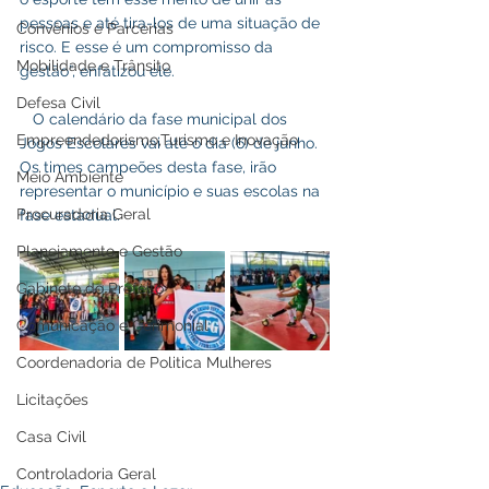
pessoas e até tira-los de uma situação de 
Convênios e Parcerias
risco. E esse é um compromisso da 
Mobilidade e Trânsito
gestão”, enfatizou ele.
Defesa Civil
   O calendário da fase municipal dos 
Empreendedorismo,Turismo e Inovação
Jogos Escolares vai até o dia (6) de junho. 
Os times campeões desta fase, irão 
Meio Ambiente
representar o município e suas escolas na 
Procuradoria Geral
fase estadual.
Planejamento e Gestão
Gabinete do Prefeito
Comunicação e Cerimonial
Coordenadoria de Politica Mulheres
Licitações
Casa Civil
Controladoria Geral