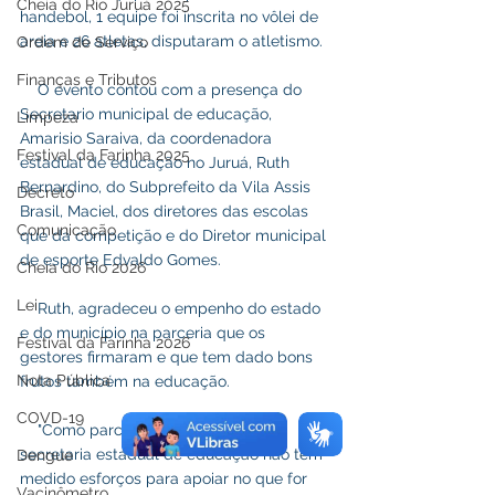
Cheia do Rio Juruá 2025
handebol, 1 equipe foi inscrita no vôlei de 
areia e 26 atletas, disputaram o atletismo.
Ordem de Serviço
Finanças e Tributos
    O evento contou com a presença do 
Secretario municipal de educação, 
Limpeza
Amarisio Saraiva, da coordenadora 
Festival da Farinha 2025
estadual de educação no Juruá, Ruth 
Bernardino, do Subprefeito da Vila Assis 
Decreto
Brasil, Maciel, dos diretores das escolas 
Comunicação
que da competição e do Diretor municipal 
de esporte Edvaldo Gomes.
Cheia do Rio 2026
Lei
    Ruth, agradeceu o empenho do estado 
e do município na parceria que os 
Festival da Farinha 2026
gestores firmaram e que tem dado bons 
Nota Pública
frutos também na educação. 
COVD-19
    "Como parceiro do município, a 
secretaria estadual de educação não tem 
Dengue
medido esforços para apoiar no que for 
Vacinômetro