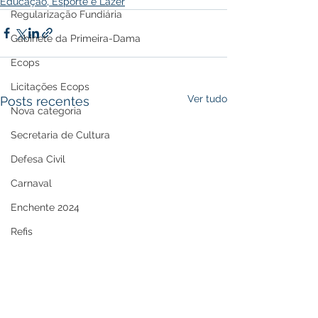
Educação, Esporte e Lazer
Regularização Fundiária
Gabinete da Primeira-Dama
Ecops
Licitações Ecops
Ver tudo
Posts recentes
Nova categoria
Secretaria de Cultura
Defesa Civil
Carnaval
Enchente 2024
Refis
Nota de Repúdio
Premiação
Memória e Cultura