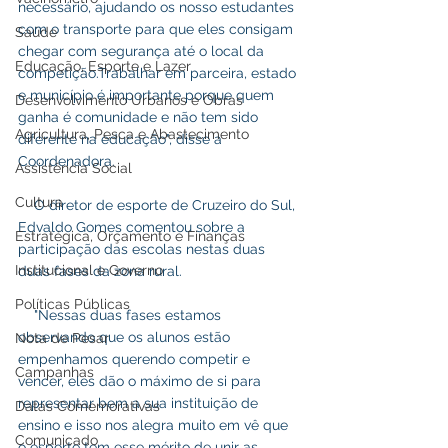
necessário, ajudando os nosso estudantes 
com o transporte para que eles consigam 
Saúde
chegar com segurança até o local da 
Educação, Esporte e Lazer
competição.Trabalhar em parceira, estado 
e município é importante porque quem 
Desenvolvimento Urbanos e Obras
ganha é comunidade e não tem sido 
Agricultura, Pesca e Abastecimento
diferente na educação", disse a 
Coordenadora.  
Assistência Social
Cultura
    O diretor de esporte de Cruzeiro do Sul, 
Edvaldo Gomes comentou sobre a 
Estratégica, Orçamento e Finanças
participação das escolas nestas duas 
Institucional e Governo
duas fases da zona rural.
Políticas Públicas
    "Nessas duas fases estamos 
observando que os alunos estão 
Nota de Pesar
empenhamos querendo competir e 
Campanhas
vencer, eles dão o máximo de si para 
representar bem a sua instituição de 
Datas Comemorativas
ensino e isso nos alegra muito em vê que 
Comunicado
o esporte tem esse mérito de unir as 