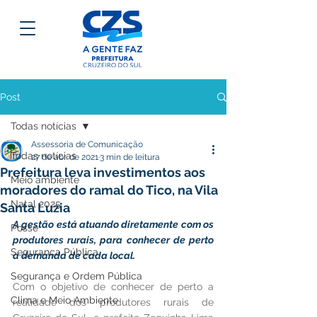
Post
Todas notícias
Assessoria de Comunicação
Todas notícias
27 de abr. de 2021
3 min de leitura
Prefeitura leva investimentos aos
Meio ambiente
moradores do ramal do Tico, na Vila
Natal 2025
Santa Luzia
A gestão está atuando diretamente com os 
Posse
produtores rurais, para conhecer de perto 
Segurança Pública
a demanda de cada local.
Segurança e Ordem Pública
Com o objetivo de conhecer de perto a 
Clima e Meio Ambiente
realidade dos produtores rurais de 