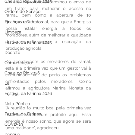
Cheia do Rio Juruá 2025
No ato, o prefeito determinou o envio de 
um trator para melhorar o acesso no 
Ordem de Serviço
ramal, bem como a abertura de 10 
Finanças e Tributos
quilômetros de ramal, para que a Energisa 
possa instalar energia a todos os 
Limpeza
moradores, além de melhorar a qualidade 
do transporte para a escoação da 
Festival da Farinha 2025
produção agrícola.
Decreto
De acordo com os moradores do ramal, 
Comunicação
esta é a primeira vez que um gestor vai à 
Cheia do Rio 2026
comunidade ver de perto os problemas 
enfrentados pelos moradores. Como 
Lei
afirmou a agricultora Marina Nonata da 
Festival da Farinha 2026
Paixão.
Nota Pública
"A reunião foi muito boa, pela primeira vez 
Festival da Farinha
estamos vendo um prefeito aqui. Essa 
energia é nosso sonho, que agora se será 
COVD-19
uma realidade", agradeceu.
Dengue