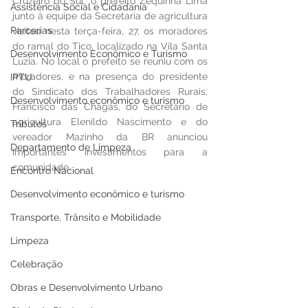
Cruzeiro do Sul, o prefeito Zequinha Lima 
Assistência Social e Cidadania
junto à equipe da Secretaria de agricultura 
Parcerias
visitou nesta terça-feira, 27, os moradores 
do ramal do Tico, localizado na Vila Santa 
Desenvolvimento Econômico e Turismo
Luzia. No local o prefeito se reuniu com os 
moradores, e na presença do presidente 
IPTU
do Sindicato dos Trabalhadores Rurais, 
Desenvolvimento econômico e turismo
Francisco das Chagas, do Secretário de 
agricultura Elenildo Nascimento e do 
Tributos
vereador Mazinho da BR anunciou 
Departamento de Limpeza
importantes investimentos para a 
comunidade.
Encontro Nacional
Desenvolvimento econômico e turismo
Transporte, Trânsito e Mobilidade
Limpeza
Celebração
Obras e Desenvolvimento Urbano