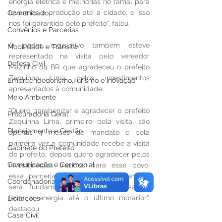
energia elétrica e melhorias no ramal para 
levarmos a produção até a cidade, e isso 
Comunicado
nos foi garantido pelo prefeito”, falou.
Convênios e Parcerias
O poder legislativo também esteve 
Mobilidade e Trânsito
representado na visita pelo vereador 
Defesa Civil
Mazinho da BR que agradeceu o prefeito 
Zequinha Lima pelos investimentos 
Empreendedorismo,Turismo e Inovação
apresentados à comunidade.
Meio Ambiente
"Quero parabenizar e agradecer o prefeito 
Procuradoria Geral
Zequinha Lima, primeiro pela visita, são 
Planejamento e Gestão
apenas 4 meses de mandato e pela 
primeira vez a comunidade recebe a visita 
Gabinete do Prefeito
do prefeito, depois quero agradecer pelos 
Comunicação e Cerimonial
investimentos trazidos para esse povo, 
essa parceria, da prefeitura e Energisa, 
Coordenadoria de Politica Mulheres
será fundamental para que possamos 
levar a energia até o último morador”, 
Licitações
destacou.
Casa Civil