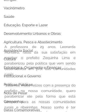
Vacinômetro
Saúde
Educação, Esporte e Lazer
Desenvolvimento Urbanos e Obras
Agricultura, Pesca e Abastecimento
A professora de 29 anos, Leonarda 
Assistência Social
Monteiro, falou da sua satisfação em 
receber o prefeito Zequinha Lima e 
Cultura
parabenizou pela política que vem sendo 
Estratégica, Orçamento e Finanças
desenvolvida em prol das comunidades 
rurais.
Institucional e Governo
Políticas Públicas
"Estamos muito felizes com a presença do 
prefeito na nossa comunidade, quero 
Nota de Pesar
parabenizar ele pela forma que está 
Campanhas
olhando para as nossas comunidades 
rurais e ribeirinhas. Nosso sonho é ter 
Datas Comemorativas