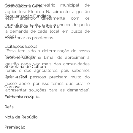
Segundo o secretário municipal de 
Controladoria Geral
agricultura Elenildo Nascimento, a gestão 
Regularização Fundiária
está atuando diretamente com os 
produtores rurais, para conhecer de perto 
Gabinete da Primeira-Dama
a demanda de cada local, em busca de 
Ecops
solucionar os problemas.
Licitações Ecops
“Essa tem sido a determinação do nosso 
Nova categoria
prefeito Zequinha Lima, de aproximar a 
gestão cada vez mais das comunidades 
Secretaria de Cultura
rurais e dos agricultores, pois sabemos 
Defesa Civil
que essas pessoas precisam muito do 
nosso apoio, por isso temos que ouvir e 
Carnaval
apresentar soluções para as demandas”, 
falou o secretário.
Enchente 2024
Refis
Nota de Repúdio
Premiação