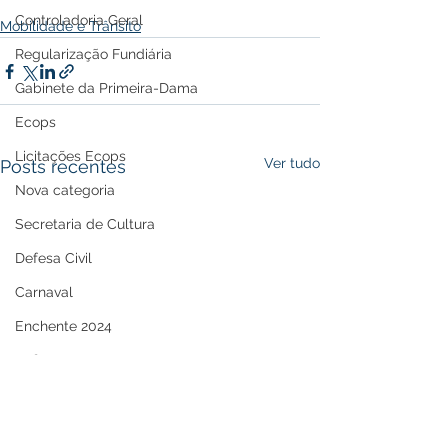
Controladoria Geral
Mobilidade e Trânsito
Regularização Fundiária
Gabinete da Primeira-Dama
Ecops
Licitações Ecops
Ver tudo
Posts recentes
Nova categoria
Secretaria de Cultura
Defesa Civil
Carnaval
Enchente 2024
Refis
Nota de Repúdio
Premiação