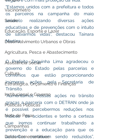
seguro e com mais proteção da vida.
"Estamos unidos com a prefeitura e todos 
Vacinômetro
os parceiros na campanha do maio 
Saúde
amarelo realizando diversas ações 
educativas e de prevenções com o intuito 
Educação, Esporte e Lazer
de salvarmos vidas”, destacou Tainara 
Martins.
Desenvolvimento Urbanos e Obras
Agricultura, Pesca e Abastecimento
O Prefeito Zequinha Lima agradeceu o 
Assistência Social
governo do Estado pelas parcerias e 
Cultura
convênios que estão proporcionando 
inúmeras ações pela Secretaria de 
Estratégica, Orçamento e Finanças
Trânsito.
Institucional e Governo
"Aumentamos nossas ações no trânsito 
graças a parceria com o DETRAN onde ja 
Políticas Públicas
é possível percebermos reduções nos 
Nota de Pesar
índices  de acidentes e tenho a certeza 
que iremos continuar trabalhando a 
Campanhas
prevenção e a educação para que os 
Datas Comemorativas
acidentes continuem sendo reduzidos”, 