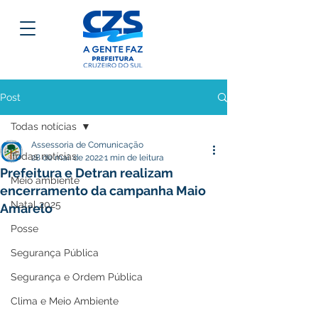
Post
Todas notícias
Assessoria de Comunicação
Todas notícias
28 de mai. de 2022
1 min de leitura
Prefeitura e Detran realizam
Meio ambiente
encerramento da campanha Maio
Natal 2025
Amarelo
Posse
Segurança Pública
Segurança e Ordem Pública
Clima e Meio Ambiente