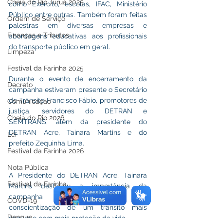
Cheia do Rio Juruá 2025
como Exército, escolas, IFAC, Ministério 
Público entre outras. Também foram feitas 
Ordem de Serviço
palestras em diversas empresas e 
Finanças e Tributos
abordagens educativas aos profissionais 
do transporte público em geral.
Limpeza
Festival da Farinha 2025
Durante o evento de encerramento da 
Decreto
campanha estiveram presente o Secretário 
de Trânsito Francisco Fábio, promotores de 
Comunicação
justiça, servidores do DETRAN e 
Cheia do Rio 2026
SEMTRANS, além da presidente do 
DETRAN Acre, Tainara Martins e do 
Lei
prefeito Zequinha Lima.
Festival da Farinha 2026
Nota Pública
A Presidente do DETRAN Acre, Tainara 
Festival da Farinha
Martins destacou a importância da 
campanha Maio Amarelo na 
COVD-19
conscientização de um trânsito mais 
Dengue