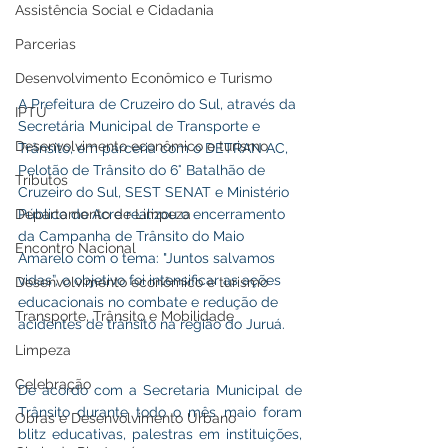
Assistência Social e Cidadania
Parcerias
Desenvolvimento Econômico e Turismo
A Prefeitura de Cruzeiro do Sul, através da 
IPTU
Secretária Municipal de Transporte e 
Desenvolvimento econômico e turismo
Trânsito, em parceria com o DETRAN AC, 
Pelotão de Trânsito do 6° Batalhão de 
Tributos
Cruzeiro do Sul, SEST SENAT e Ministério 
Departamento de Limpeza
Público do Acre realizou o encerramento 
da Campanha de Trânsito do Maio 
Encontro Nacional
Amarelo com o tema: "Juntos salvamos 
vidas”, o objetivo foi intensificar as ações 
Desenvolvimento econômico e turismo
educacionais no combate e redução de 
Transporte, Trânsito e Mobilidade
acidentes de trânsito na região do Juruá.
Limpeza
Celebração
De acordo com a Secretaria Municipal de 
Trânsito durante todo o mês maio foram 
Obras e Desenvolvimento Urbano
blitz educativas, palestras em instituições, 