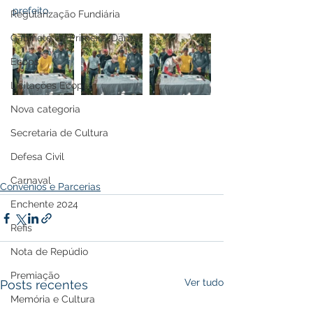
prefeito.
Regularização Fundiária
Gabinete da Primeira-Dama
Ecops
Licitações Ecops
Nova categoria
Secretaria de Cultura
Defesa Civil
Carnaval
Convênios e Parcerias
Enchente 2024
Refis
Nota de Repúdio
Premiação
Ver tudo
Posts recentes
Memória e Cultura