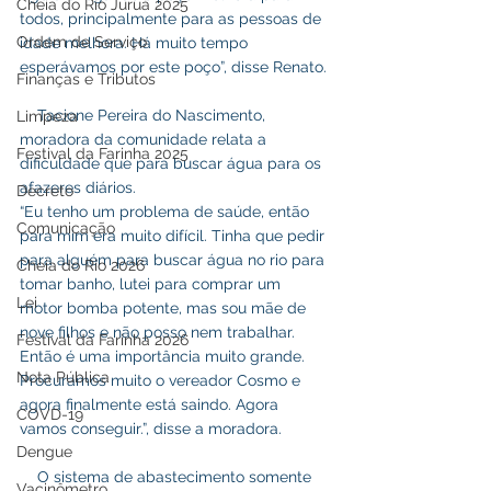
Cheia do Rio Juruá 2025
todos, principalmente para as pessoas de 
Ordem de Serviço
idade melhora. Há muito tempo 
esperávamos por este poço”, disse Renato.
Finanças e Tributos
    Tacione Pereira do Nascimento, 
Limpeza
moradora da comunidade relata a 
Festival da Farinha 2025
dificuldade que para buscar água para os 
afazeres diários. 
Decreto
“Eu tenho um problema de saúde, então 
Comunicação
para mim era muito difícil. Tinha que pedir 
para alguém para buscar água no rio para 
Cheia do Rio 2026
tomar banho, lutei para comprar um 
Lei
motor bomba potente, mas sou mãe de 
nove filhos e não posso nem trabalhar. 
Festival da Farinha 2026
Então é uma importância muito grande. 
Nota Pública
Procuramos muito o vereador Cosmo e 
agora finalmente está saindo. Agora 
COVD-19
vamos conseguir.”, disse a moradora.
Dengue
    O sistema de abastecimento somente 
Vacinômetro