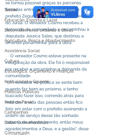
se tornou possível graças às parcerias 
firmadas entre a gestão municipal do 
Saúde
prefeito Zequinha Lima e parlamentares 
Educação, Esporte e Lazer
do Juruá. O vereador Cosmo recebeu a 
demanda da comunidade e encaminhou à 
Desenvolvimento Urbanos e Obras
deputada Jessica Sales, que destinou a 
Agricultura, Pesca e Abastecimento
emenda parlamentar para a obra. 
Assistência Social
    O vereador Cosmo esteve presente na 
Cultura
inauguração da obra. Ele foi o responsável 
por receber e encaminhar a demanda da 
Estratégica, Orçamento e Finanças
comunidade.
Institucional e Governo
“Um vereador na política se sente bem 
quando faz bem ao próximo, e tenho 
Políticas Públicas
buscado fazer isso, correndo atrás para 
Nota de Pesar
melhorar a vida das pessoas então fico 
feliz em estar com o prefeito assinando a 
Campanhas
ordem de serviço desse tão sonhado 
sistema de abastecimento, então meus 
Datas Comemorativas
agradecimentos a Deus, e a gestão”, disse 
Comunicado