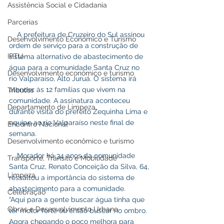
Assistência Social e Cidadania
Parcerias
    A prefeitura de Cruzeiro do Sul assinou  
Desenvolvimento Econômico e Turismo
ordem de serviço para a construção de 
IPTU
sistema alternativo de abastecimento de 
água para a comunidade Santa Cruz no 
Desenvolvimento econômico e turismo
rio Valparaíso, Alto Juruá. O sistema irá 
atender às 12 famílias que vivem na 
Tributos
comunidade. A assinatura aconteceu 
Departamento de Limpeza
durante visita do prefeito Zequinha Lima e 
equipe ao rio Valparaíso neste final de 
Encontro Nacional
semana.
Desenvolvimento econômico e turismo
    Morador há 34 anos da comunidade 
Transporte, Trânsito e Mobilidade
Santa Cruz, Renato Conceição da Silva, 64, 
Limpeza
ressaltou a importância do sistema de 
abastecimento para a comunidade.
Celebração
“Aqui para a gente buscar água tinha que 
Obras e Desenvolvimento Urbano
ter motor forte ou então buscar no ombro. 
Agora chegando o poço melhora para 