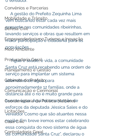
o vereador. 
Convênios e Parcerias
    A gestão do Prefeito Zequinha Lima 
Mobilidade e Trânsito
vem buscando estar cada vez mais 
presente nas comunidades ribeirinhas, 
Defesa Civil
levando serviços e obras que resultem em 
Empreendedorismo,Turismo e Inovação
maior participação e cidadania para as 
populações.   
Meio Ambiente
Procuradoria Geral
    “Água é saúde, é vida, a comunidade 
Santa Cruz está recebendo uma ordem de 
Planejamento e Gestão
serviço para implantar um sistema 
Gabinete do Prefeito
alternativo de água para 
aproximadamente 12 famílias, onde a 
Comunicação e Cerimonial
distância até o rio é muito grande para 
buscar água. Aqui há uma junção de 
Coordenadoria de Politica Mulheres
esforços da deputada Jéssica Sales e do 
Licitações
vereador Cosmo que são atuantes nessa 
região. Em breve iremos estar celebrando 
Casa Civil
essa conquista do novo sistema de água 
Controladoria Geral
da comunidade Santa Cruz”, declarou o 