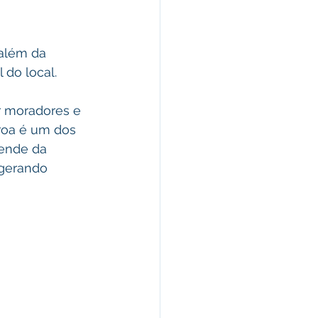
além da 
 do local.
 moradores e 
Croa é um dos 
pende da 
 gerando 