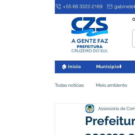
+55 68 3322-2169
gabinete@
O
🏠 Início
Município⬇️
Todas notícias
Meio ambiente
Assessoria de Co
Clima e Meio Ambiente
Ass
Prefeitur
IPTU
Desenvolvimento eco