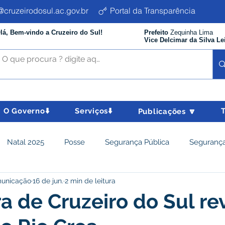
cruzeirodosul.ac.gov.br
Portal da Transparência
lá, Bem-vindo a Cruzeiro do Sul!
Prefeito
Zequinha Lima
Vice Delcimar da Silva Le
O Governo⬇️
Serviços⬇️
Publicações 🔽
Natal 2025
Posse
Segurança Pública
Segurança
municação
16 de jun.
2 min de leitura
istência Social e Cidadania
Parcerias
Desenvolvimento
a de Cruzeiro do Sul rev
nômico e turismo
Tributos
Departamento de Limpeza