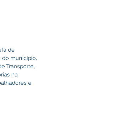
efa de 
s do município, 
e Transporte, 
rias na 
balhadores e 