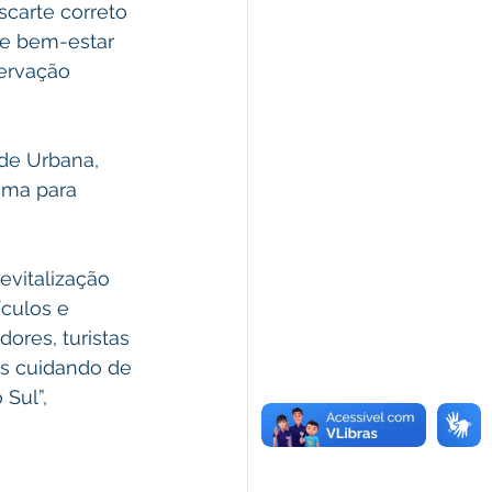
carte correto 
 e bem-estar 
ervação 
de Urbana, 
ima para 
evitalização 
culos e 
res, turistas 
s cuidando de 
Sul”, 