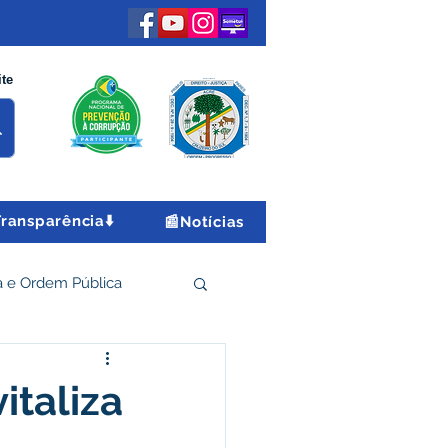
ite
Transparência⬇️
📰Notícias
 e Ordem Pública
 Econômico e Turismo
italiza
Encontro Nacional