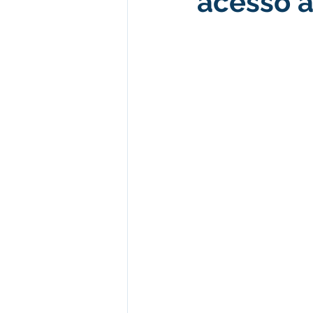
acesso a
Desenvolvimento econômico e 
Obras e Desenvolvimento Urba
Limpeza
Festival da Farinh
Festival da Farinha 2026
No