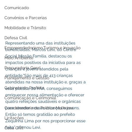
Comunicado
Convênios e Parcerias
Mobilidade e Trânsito
Defesa Civil
Representando uma das instituições 
Empreendedorismo,Turismo e Inovação
beneficiadas, Marcos Levi, do Centro 
Social Missão Família, destacou os 
Meio Ambiente
impactos positivos da iniciativa para as 
Procuradoria Geral
crianças e jovens atendidos pela 
entidade.“São mais de 413 crianças 
Planejamento e Gestão
atendidas na nossa instituição e, graças a 
Gabinete do Prefeito
essa política do PAA, conseguimos 
enriquecer nossa alimentação e oferecer 
Comunicação e Cerimonial
quatro refeições saudáveis e orgânicas 
Coordenadoria de Politica Mulheres
para atender nossas crianças e jovens. 
Então só temos gratidão ao prefeito 
Licitações
Zequinha Lima por nos proporcionar esse 
feito”, afirmou Levi.
Casa Civil