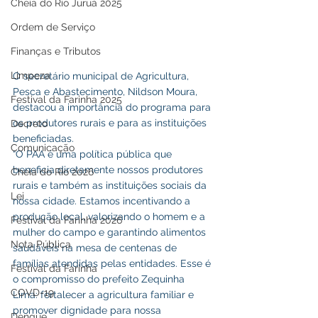
Cheia do Rio Juruá 2025
Ordem de Serviço
Finanças e Tributos
Limpeza
O secretário municipal de Agricultura, 
Pesca e Abastecimento, Nildson Moura, 
Festival da Farinha 2025
destacou a importância do programa para 
os produtores rurais e para as instituições 
Decreto
beneficiadas. 
Comunicação
“O PAA é uma política pública que 
beneficia diretamente nossos produtores 
Cheia do Rio 2026
rurais e também as instituições sociais da 
Lei
nossa cidade. Estamos incentivando a 
produção local, valorizando o homem e a 
Festival da Farinha 2026
mulher do campo e garantindo alimentos 
Nota Pública
saudáveis na mesa de centenas de 
famílias atendidas pelas entidades. Esse é 
Festival da Farinha
o compromisso do prefeito Zequinha 
COVD-19
Lima: fortalecer a agricultura familiar e 
promover dignidade para nossa 
Dengue