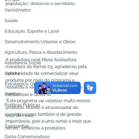
população”, destacou o secretário.
Vacinômetro
Saúde
Educação, Esporte e Lazer
Desenvolvimento Urbanos e Obras
Agricultura, Pesca e Abastecimento
A produtora rural Maria Auxiliadora, 
Assistência Social
moradora do Ramal 03, agradeceu pela 
Cultura
oportunidade de comercializar seus 
produtos por meio do programa e 
Estratégica, Orçamento e Finanças
ressaltou a valorização da agricultura 
familiar.
Institucional e Governo
“Este programa vai valorizar muito nossos 
Políticas Públicas
produtos, tirando o atravessador do 
caminho, como também é de grande 
Nota de Pesar
importância, pois é uma renda a mais que 
Campanhas
temos”, enfatizou a produtora.
Datas Comemorativas