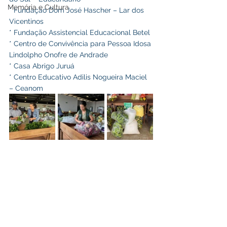
Memória e Cultura
* Fundação Dom José Hascher – Lar dos 
Vicentinos
* Fundação Assistencial Educacional Betel
* Centro de Convivência para Pessoa Idosa 
Lindolpho Onofre de Andrade
* Casa Abrigo Juruá
* Centro Educativo Adilis Nogueira Maciel 
– Ceanom