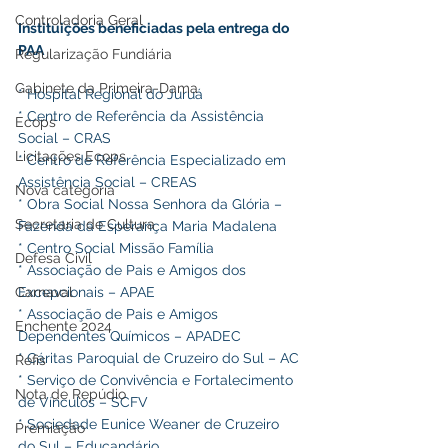
Controladoria Geral
Instituições beneficiadas pela entrega do 
PAA
Regularização Fundiária
Gabinete da Primeira-Dama
* Hospital Regional do Juruá
* Centro de Referência da Assistência 
Ecops
Social – CRAS
Licitações Ecops
* Centro de Referência Especializado em 
Assistência Social – CREAS
Nova categoria
* Obra Social Nossa Senhora da Glória – 
Secretaria de Cultura
Fazenda da Esperança Maria Madalena
* Centro Social Missão Família
Defesa Civil
* Associação de Pais e Amigos dos 
Carnaval
Excepcionais – APAE
* Associação de Pais e Amigos 
Enchente 2024
Dependentes Químicos – APADEC
* Cáritas Paroquial de Cruzeiro do Sul – AC
Refis
* Serviço de Convivência e Fortalecimento 
Nota de Repúdio
de Vínculos – SCFV
* Sociedade Eunice Weaner de Cruzeiro 
Premiação
do Sul – Educandário