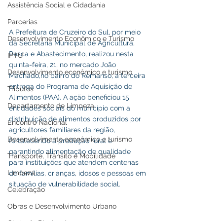
Assistência Social e Cidadania
Parcerias
A Prefeitura de Cruzeiro do Sul, por meio 
Desenvolvimento Econômico e Turismo
da Secretaria Municipal de Agricultura, 
Pesca e Abastecimento, realizou nesta 
IPTU
quinta-feira, 21, no mercado João 
Desenvolvimento econômico e turismo
Machado,no bairro do Remanso, a terceira 
entrega do Programa de Aquisição de 
Tributos
Alimentos (PAA). A ação beneficiou 15 
Departamento de Limpeza
entidades sociais do município com a 
distribuição de alimentos produzidos por 
Encontro Nacional
agricultores familiares da região, 
Desenvolvimento econômico e turismo
fortalecendo a produção rural e 
garantindo alimentação de qualidade 
Transporte, Trânsito e Mobilidade
para instituições que atendem centenas 
Limpeza
de famílias, crianças, idosos e pessoas em 
situação de vulnerabilidade social.
Celebração
Obras e Desenvolvimento Urbano