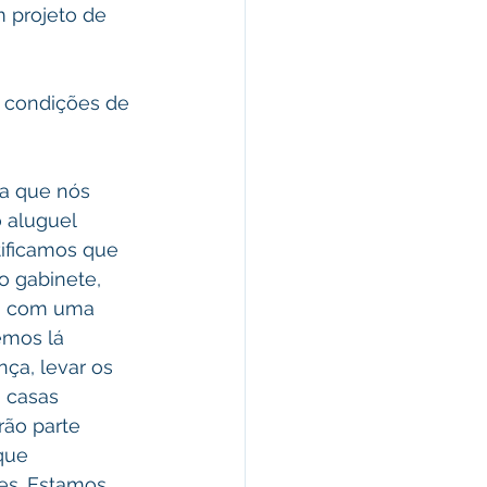
 projeto de 
 condições de 
sa que nós 
 aluguel 
ificamos que 
o gabinete, 
da com uma 
emos lá 
ça, levar os 
0 casas 
rão parte 
que 
es. Estamos 