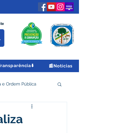
ite
Transparência⬇️
📰Notícias
 e Ordem Pública
 Econômico e Turismo
aliza
Encontro Nacional