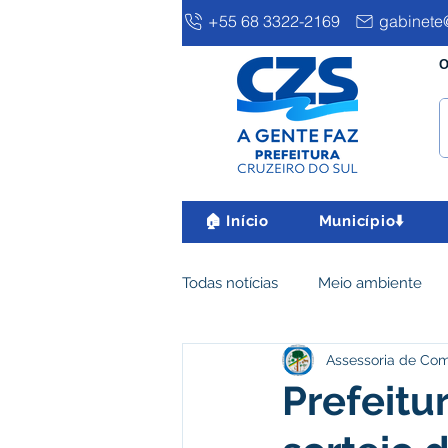
+55 68 3322-2169
gabinete@
O
🏠 Início
Município⬇️
Todas notícias
Meio ambiente
Assessoria de Co
Clima e Meio Ambiente
Ass
Prefeitu
IPTU
Desenvolvimento eco