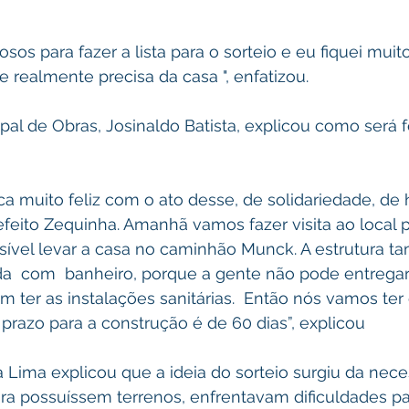
sos para fazer a lista para o sorteio e eu fiquei muito
realmente precisa da casa ", enfatizou.
pal de Obras, Josinaldo Batista, explicou como será f
a muito feliz com o ato desse, de solidariedade, de 
efeito Zequinha. Amanhã vamos fazer visita ao local p
sível levar a casa no caminhão Munck. A estrutura ta
  com  banheiro, porque a gente não pode entregar
m ter as instalações sanitárias.  Então nós vamos ter
razo para a construção é de 60 dias”, explicou
 Lima explicou que a ideia do sorteio surgiu da nec
a possuíssem terrenos, enfrentavam dificuldades par