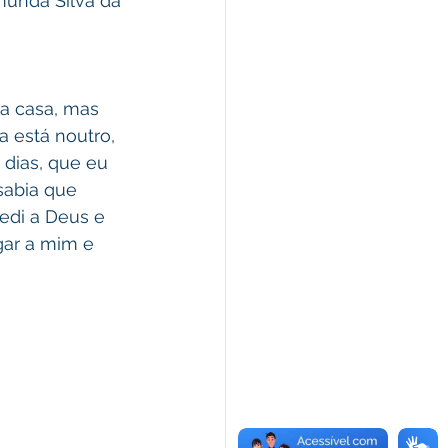
munda Silva da 
ha casa, mas 
a está noutro, 
dias, que eu 
sabia que 
edi a Deus e 
gar a mim e 