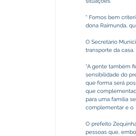
situações.
“ Fomos bem criterio
dona Raimunda, que 
O Secretário Munici
transporte da casa.
“A gente também fic
sensibilidade do pr
que forma será pos
que complementada
para uma família se
complementar e o  p
O prefeito Zequinha
pessoas que, embor