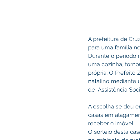
A prefeitura de Cru
para uma família ne
Durante o período n
uma cozinha, torno
própria. O Prefeito
natalino mediante u
de  Assistência Soci
A escolha se deu e
casas em alagamen
receber o imóvel.
O sorteio desta cas