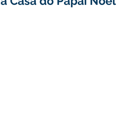
da Casa do Papai Noel
turismo
Transporte, Trânsito e Mobilidade
Limpeza
no
Cheia do Rio Juruá 2025
Ordem de Serviço
Fina
a 2025
Decreto
Comunicação
Cheia do Rio 2026
ta Pública