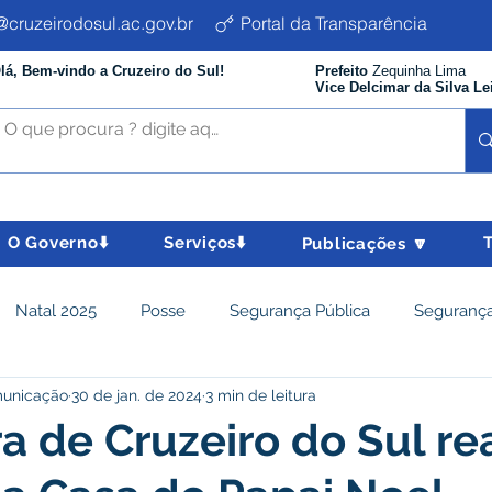
cruzeirodosul.ac.gov.br
Portal da Transparência
lá, Bem-vindo a Cruzeiro do Sul!
Prefeito
Zequinha Lima
Vice Delcimar da Silva Le
O Governo⬇️
Serviços⬇️
Publicações 🔽
Natal 2025
Posse
Segurança Pública
Segurança
municação
30 de jan. de 2024
3 min de leitura
istência Social e Cidadania
Parcerias
Desenvolvimento
ra de Cruzeiro do Sul re
nômico e turismo
Tributos
Departamento de Limpeza