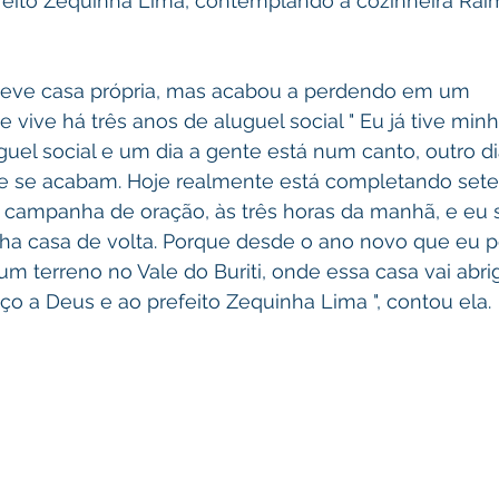
feito Zequinha Lima, contemplando a cozinheira Rai
teve casa própria, mas acabou a perdendo em um 
vive há três anos de aluguel social " Eu já tive min
guel social e um dia a gente está num canto, outro di
te se acabam. Hoje realmente está completando sete 
campanha de oração, às três horas da manhã, e eu 
ha casa de volta. Porque desde o ano novo que eu p
m terreno no Vale do Buriti, onde essa casa vai abri
ço a Deus e ao prefeito Zequinha Lima ", contou ela.