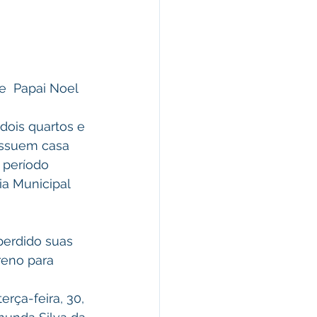
e  Papai Noel 
dois quartos e 
ossuem casa 
 período 
ia Municipal 
perdido suas 
eno para 
rça-feira, 30, 