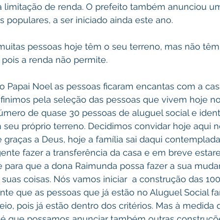
à limitação de renda. O prefeito também anunciou um
 populares, a ser iniciado ainda este ano.
muitas pessoas hoje têm o seu terreno, mas não têm
 pois a renda não permite.
 do Papai Noel as pessoas ficaram encantas com a ca
efinimos pela seleção das pessoas que vivem hoje no
úmero de quase 30 pessoas de aluguel social e ident
 seu próprio terreno. Decidimos convidar hoje aqui n
 e graças a Deus, hoje a família sai daqui contempla
gente fazer a transferência da casa e em breve estar
 para que a dona Raimunda possa fazer a sua mudan
as suas coisas. Nós vamos iniciar  a construção das 10
te que as pessoas que já estão no Aluguel Social fa
o, pois já estão dentro dos critérios. Mas à medida 
 é que possamos anunciar também outras construçõ