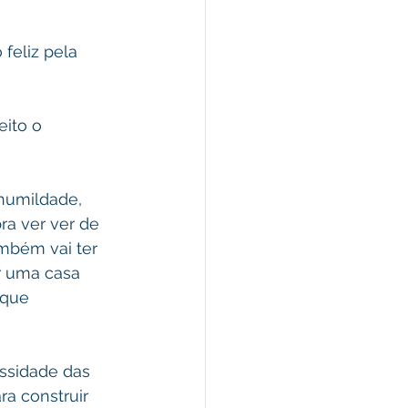
 feliz pela 
eito o 
humildade, 
ra ver ver de 
mbém vai ter 
 uma casa 
 que 
essidade das 
a construir 