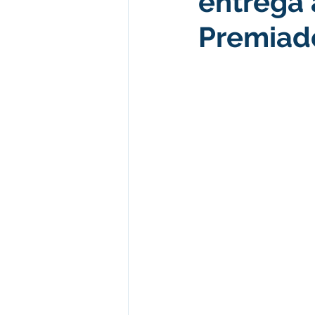
entrega
Premiad
Desenvolvimento econômico e 
Obras e Desenvolvimento Urba
Limpeza
Festival da Farinh
Festival da Farinha 2026
No