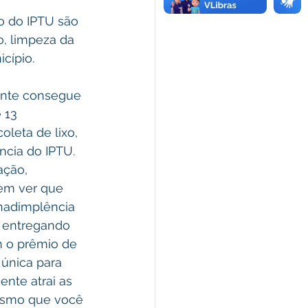
o do IPTU são 
, limpeza da 
cípio.
ente consegue 
 13 
leta de lixo, 
cia do IPTU. 
ção, 
em ver que 
nadimplência 
 entregando  
m o prêmio de 
única para 
nte atrai as 
esmo que você 