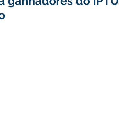
 a ganhadores do IPTU
o
turismo
Transporte, Trânsito e Mobilidade
Limpeza
no
Cheia do Rio Juruá 2025
Ordem de Serviço
Fina
a 2025
Decreto
Comunicação
Cheia do Rio 2026
ta Pública