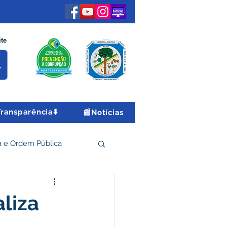
ite
Transparência⬇️
📰Notícias
 e Ordem Pública
 Econômico e Turismo
aliza
Encontro Nacional