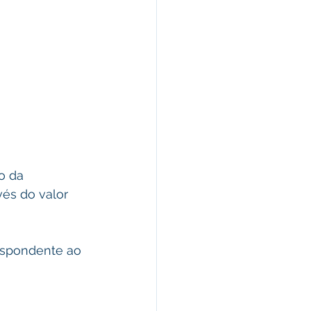
o da 
és do valor 
espondente ao 