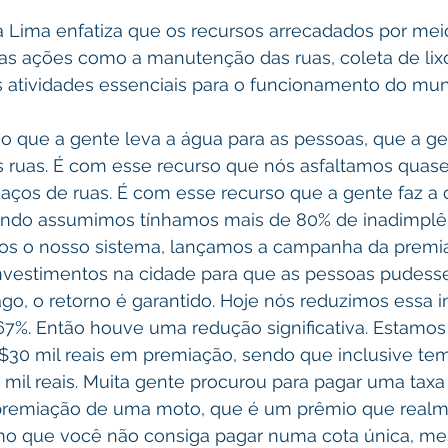
a Lima enfatiza que os recursos arrecadados por mei
as ações como a manutenção das ruas, coleta de lixo
s atividades essenciais para o funcionamento do muni
so que a gente leva a água para as pessoas, que a g
 ruas. É com esse recurso que nós asfaltamos quase
ços de ruas. É com esse recurso que a gente faz a co
ando assumimos tínhamos mais de 80% de inadimplên
os o nosso sistema, lançamos a campanha da premia
nvestimentos na cidade para que as pessoas pudess
go, o retorno é garantido. Hoje nós reduzimos essa i
67%. Então houve uma redução significativa. Estamos
$30 mil reais em premiação, sendo que inclusive te
mil reais. Muita gente procurou para pagar uma taxa 
premiação de uma moto, que é um prêmio que realme
o que você não consiga pagar numa cota única, m