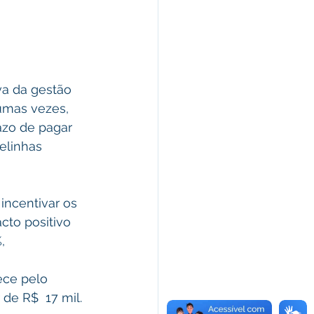
va da gestão 
umas vezes, 
azo de pagar 
elinhas 
incentivar os 
cto positivo 
, 
ece pelo 
e R$  17 mil.