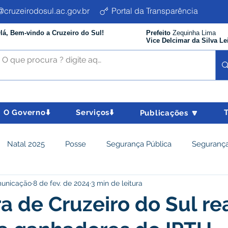
cruzeirodosul.ac.gov.br
Portal da Transparência
lá, Bem-vindo a Cruzeiro do Sul!
Prefeito
Zequinha Lima
Vice Delcimar da Silva Le
O Governo⬇️
Serviços⬇️
Publicações 🔽
Natal 2025
Posse
Segurança Pública
Segurança
municação
8 de fev. de 2024
3 min de leitura
istência Social e Cidadania
Parcerias
Desenvolvimento
ra de Cruzeiro do Sul re
nômico e turismo
Tributos
Departamento de Limpeza