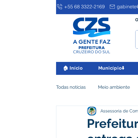
+55 68 3322-2169
gabinete@
O
🏠 Início
Município⬇️
Todas notícias
Meio ambiente
Assessoria de Co
Clima e Meio Ambiente
Ass
Prefeitu
IPTU
Desenvolvimento eco