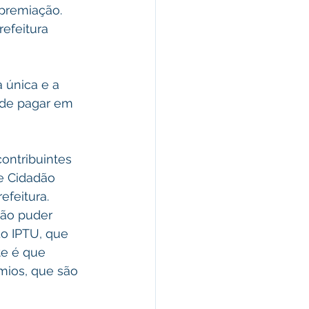
premiação. 
efeitura 
a única e a 
 de pagar em 
ontribuintes 
e Cidadão 
feitura. 
ão puder 
o IPTU, que 
e é que 
mios, que são 