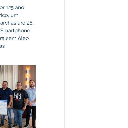
r 125 ano 
ico, um 
archas aro 26, 
m Smartphone 
ra sem óleo 
as 