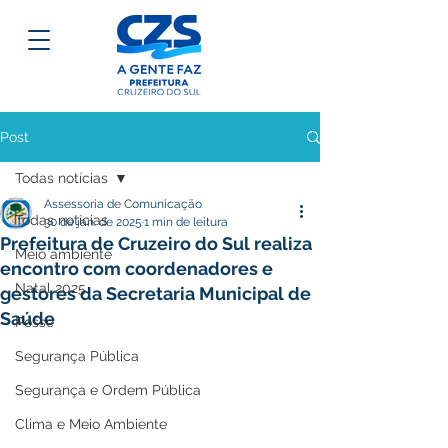
Post
Todas notícias
Assessoria de Comunicação
Todas notícias
30 de jan. de 2025
1 min de leitura
Prefeitura de Cruzeiro do Sul realiza
Meio ambiente
encontro com coordenadores e
Natal 2025
gestores da Secretaria Municipal de
Saúde
Posse
Segurança Pública
Segurança e Ordem Pública
Clima e Meio Ambiente