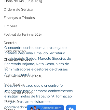
Cheia do Rio Juruá 2025
Ordem de Serviço
Finanças e Tributos
Limpeza
Festival da Farinha 2025
Decreto
O encontro contou com a presença do 
Comunicação
prefeito Zequinha Lima, do Secretário 
Municipal de Saúde, Marcelo Siqueira, do 
Cheia do Rio 2026
Secretário Adjunto, Neto Costa, além de 
Lei
administradores e gestores de diversas 
áreas da secretaria.
Festival da Farinha 2026
Nota Pública
Siqueira enfatizou que o encontro foi 
importante para aprimorar conhecimentos 
Festival da Farinha
e instituir metas de trabalho. “A  formação 
COVD-19
de gestores, administradores, 
coordenadores de área da Secretaria de 
Dengue