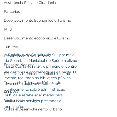
Assistência Social e Cidadania
Parcerias
Desenvolvimento Econômico e Turismo
IPTU
Desenvolvimento econômico e turismo
Tributos
A Prefeitura de Cruzeiro do Sul, por meio 
Departamento de Limpeza
da Secretaria Municipal de Saúde realizou 
Encontro Nacional
nesta quarta-feira, 29, o primeiro encontro 
de gestores e coordenadores da pasta. O 
Desenvolvimento econômico e turismo
evento, realizado na biblioteca pública, 
Transporte, Trânsito e Mobilidade
teve como objetivo fortalecer o 
conhecimento sobre administração 
Limpeza
pública e estabelecer metas para 
Celebração
melhorar os serviços prestados à 
população.
Obras e Desenvolvimento Urbano