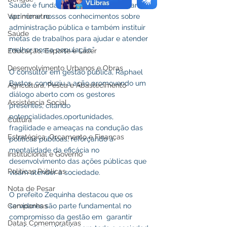
Saúde é fundamental para que possamos 
Vacinômetro
aprimorar nossos conhecimentos sobre 
administração pública e também instituir 
Saúde
metas de trabalhos para ajudar e atender 
melhor nossa população.”
Educação, Esporte e Lazer
Desenvolvimento Urbanos e Obras
O consultor em gestão pública, Raphael 
Bastos, conduziu a ação promovendo um 
Agricultura, Pesca e Abastecimento
diálogo aberto com os gestores 
Assistência Social
presentes, citando 
potencialidades,oportunidades, 
Cultura
fragilidade e ameaças na condução das 
Estratégica, Orçamento e Finanças
políticas públicas, reforçando a 
mentalidade da eficácia no 
Institucional e Governo
desenvolvimento das ações públicas que 
Políticas Públicas
visam atender à sociedade.
Nota de Pesar
O prefeito Zequinha destacou que os 
Campanhas
servidores são parte fundamental no 
compromisso da gestão em  garantir 
Datas Comemorativas