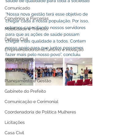
saúde de qualidade para toda a sociedad
Comunicado
“Nossa nova gestão terá esse objetivo de 
Convênios e Parcerias
chegar cada a nossa população. Por isso, 
estamos capacitando nossos servidores 
Mobilidade e Trânsito
para que as ações de saúde possam 
Defesa Civil
chegar mais qualidade a todos. Contem 
nosso apoio para que juntos possamos 
Empreendedorismo,Turismo e Inovação
fazer mais pelo nosso povo”, concluiu.
Meio Ambiente
Procuradoria Geral
Planejamento e Gestão
Gabinete do Prefeito
Comunicação e Cerimonial
Coordenadoria de Politica Mulheres
Licitações
Casa Civil