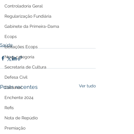
Controladoria Geral
Regularização Fundiária
Gabinete da Primeira-Dama
Ecops
Saúde
Licitações Ecops
Nova categoria
Secretaria de Cultura
Defesa Civil
Ver tudo
Posts recentes
Carnaval
Enchente 2024
Refis
Nota de Repúdio
Premiação