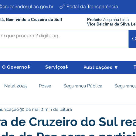
cruzeirodosul.ac.gov.br
Portal da Transparência
lá, Bem-vindo a Cruzeiro do Sul!
Prefeito
Zequinha Lima
Vice Delcimar da Silva Le
O Governo⬇️
Serviços⬇️
Publicações 🔽
Natal 2025
Posse
Segurança Pública
Segurança
municação
30 de mai.
2 min de leitura
istência Social e Cidadania
Parcerias
Desenvolvimento
ra de Cruzeiro do Sul re
nômico e turismo
Tributos
Departamento de Limpeza