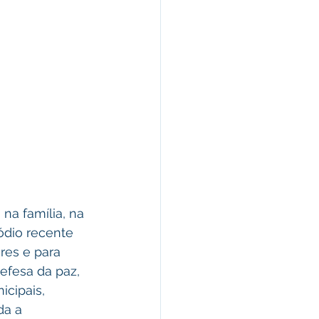
na família, na 
ódio recente 
res e para 
fesa da paz, 
cipais, 
a a 