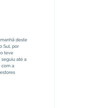
a manhã deste 
 Sul, por 
o teve 
 seguiu até a 
u com a 
estores 