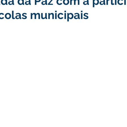
da da Paz com a partic
colas municipais
turismo
Transporte, Trânsito e Mobilidade
Limpeza
no
Cheia do Rio Juruá 2025
Ordem de Serviço
Fina
a 2025
Decreto
Comunicação
Cheia do Rio 2026
ta Pública