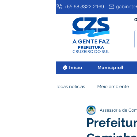
+55 68 3322-2169
gabinete@
O
🏠 Início
Município⬇️
Todas notícias
Meio ambiente
Assessoria de Co
Clima e Meio Ambiente
Ass
Prefeitu
IPTU
Desenvolvimento eco