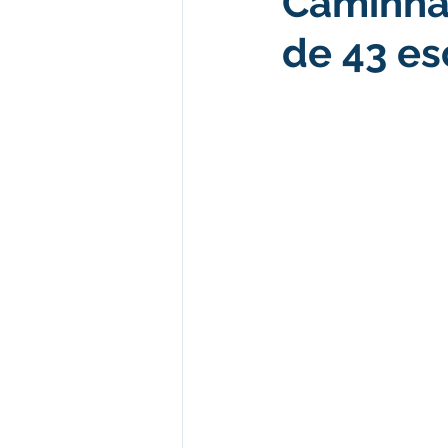
Caminha
de 43 es
Desenvolvimento econômico e 
Obras e Desenvolvimento Urba
Limpeza
Festival da Farinh
Festival da Farinha 2026
No