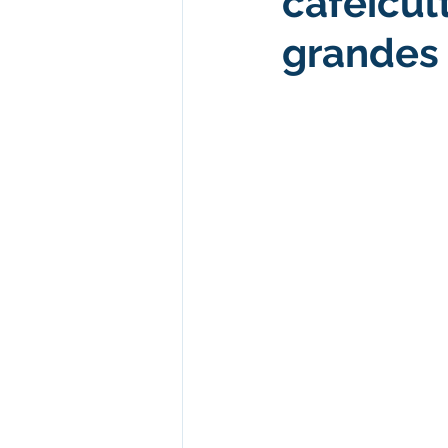
cafeicul
grandes 
Desenvolvimento econômico e 
Obras e Desenvolvimento Urba
Limpeza
Festival da Farinh
Festival da Farinha 2026
No