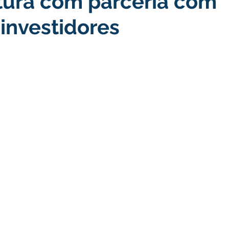
tura com parceria com
investidores
turismo
Transporte, Trânsito e Mobilidade
Limpeza
no
Cheia do Rio Juruá 2025
Ordem de Serviço
Fina
a 2025
Decreto
Comunicação
Cheia do Rio 2026
ta Pública