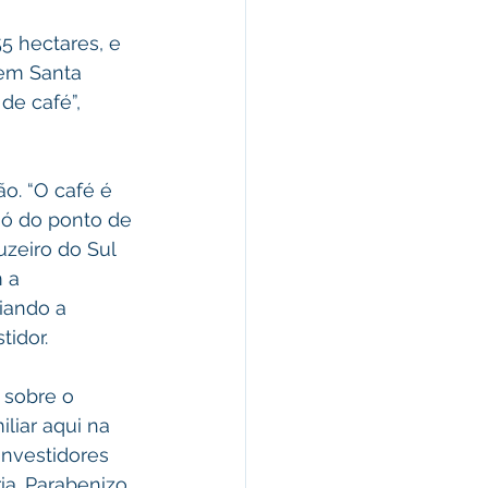
5 hectares, e 
em Santa 
de café”, 
o. “O café é 
só do ponto de 
zeiro do Sul 
 a 
iando a 
idor.
sobre o 
liar aqui na 
investidores 
ia. Parabenizo 