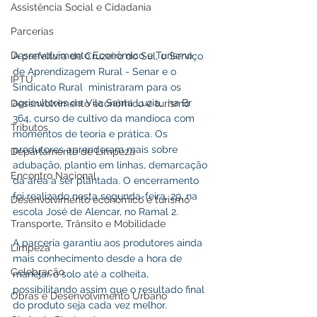
Assistência Social e Cidadania
Parcerias
Desenvolvimento Econômico e Turismo
A prefeitura de Cruzeiro do Sul, o Serviço 
de Aprendizagem Rural - Senar e o 
IPTU
Sindicato Rural  ministraram para os 
agricultores da Vila Santa Luzia,  na Br 
Desenvolvimento econômico e turismo
364, curso de cultivo da mandioca com 
Tributos
momentos de teoria e prática. Os 
produtores aprenderam mais sobre
Departamento de Limpeza
adubação, plantio em linhas, demarcação 
Encontro Nacional
da área a ser plantada. O encerramento 
foi realizado nesta segunda-feira, 29, na  
Desenvolvimento econômico e turismo
escola José de Alencar, no Ramal 2.
Transporte, Trânsito e Mobilidade
A parceria garantiu aos produtores ainda 
Limpeza
mais conhecimento desde a hora de 
Celebração
manejar o solo até a colheita, 
possibilitando assim que o resultado final 
Obras e Desenvolvimento Urbano
do produto seja cada vez melhor.