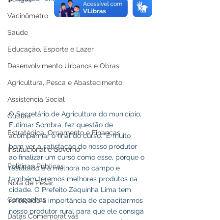
Vacinômetro
Saúde
Educação, Esporte e Lazer
Desenvolvimento Urbanos e Obras
Agricultura, Pesca e Abastecimento
Assistência Social
O Secretário de Agricultura do município, 
Cultura
Eutimar Sombra, fez questão de 
Estratégica, Orçamento e Finanças
acompanhar o final do curso. “É muito 
bom ver a satisfação do nosso produtor 
Institucional e Governo
ao finalizar um curso como esse, porque o 
Políticas Públicas
resultado é a melhora no campo e 
também teremos melhores produtos na 
Nota de Pesar
cidade. O Prefeito Zequinha Lima tem 
Campanhas
reforçado a importância de capacitarmos 
nosso produtor rural para que ele consiga 
Datas Comemorativas