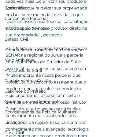
cada vez mais lucrar com seu produto e 
Comunicado
assim não queira deixar sua propriedade 
em busca de melhorias de vida, já que 
Convênios e Parcerias
levamos assistência técnica, capacitação 
e todo apoio ao nosso produtor direto na 
Mobilidade e Trânsito
sua propriedade” , destacou.
Defesa Civil
Para Marcelo Diógenes, Coordenador do 
Empreendedorismo,Turismo e Inovação
SENAR na regional do Juruá a parceria 
Meio Ambiente
com a prefeitura de Cruzeiro do Sul é 
essencial para que os cursos aconteçam. 
Procuradoria Geral
“Muito importante nossa parceria que 
Planejamento e Gestão
possibilita cursos como esse para que o 
produtor consiga evoluir na produção. 
Gabinete do Prefeito
Hoje encerramos o curso com êxito e 
Comunicação e Cerimonial
tivemos a frente do curso nosso instrutor 
Givanildo, que trouxe nesses três dias 
Coordenadoria de Politica Mulheres
conhecimento mais avançados aos 
Licitações
produtores da região. Essa parceria traz 
conhecimento mais avançado, tecnologia 
Casa Civil
e esperança aos nossos produtores para 