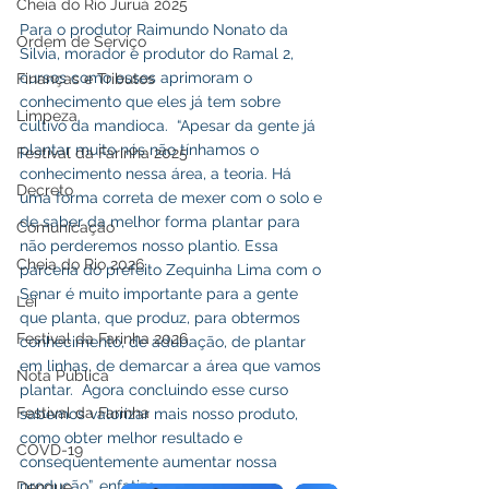
Cheia do Rio Juruá 2025
Para o produtor Raimundo Nonato da 
Ordem de Serviço
Silvia, morador e produtor do Ramal 2, 
cursos como esses aprimoram o 
Finanças e Tributos
conhecimento que eles já tem sobre 
Limpeza
cultivo da mandioca.  “Apesar da gente já 
plantar muito nós não tínhamos o 
Festival da Farinha 2025
conhecimento nessa área, a teoria. Há 
Decreto
uma forma correta de mexer com o solo e 
de saber da melhor forma plantar para 
Comunicação
não perderemos nosso plantio. Essa 
Cheia do Rio 2026
parceria do prefeito Zequinha Lima com o 
Senar é muito importante para a gente 
Lei
que planta, que produz, para obtermos 
Festival da Farinha 2026
conhecimento, de adubação, de plantar 
em linhas, de demarcar a área que vamos 
Nota Pública
plantar.  Agora concluindo esse curso 
Festival da Farinha
sabemos valorizar mais nosso produto, 
como obter melhor resultado e 
COVD-19
consequentemente aumentar nossa 
produção”, enfatiza.
Dengue