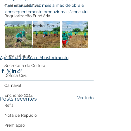
melhorar cada vez mais a mão de obra e 
Controladoria Geral
consequentemente produzir mais”,concluiu.
Regularização Fundiária
Gabinete da Primeira-Dama
Ecops
Licitações Ecops
Nova categoria
Agricultura, Pesca e Abastecimento
Secretaria de Cultura
Defesa Civil
Carnaval
Enchente 2024
Ver tudo
Posts recentes
Refis
Nota de Repúdio
Premiação