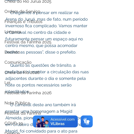
Cheia do Rio Juruá 2025
Ordem de Serviço
    Chegamos a pensar em realizar na 
Arena do Juruá, mas de fato, num período 
Finanças e Tributos
invernoso fica complicado. Vamos manter 
Limpeza
o Carnaval no centro da cidade e 
futuramente pensar um espaço aqui no 
Festival da Farinha 2025
centro mesmo, que possa acomodar 
Decreto
melhor as pessoas”, disse o prefeito.
Comunicação
    Quanto às questões de trânsito, a 
prefeitura irá manter a circulação das ruas 
Cheia do Rio 2026
adjacentes durante o dia e somente pela 
Lei
noite os pontos necessários serão 
interditados.
Festival da Farinha 2026
Nota Pública
    O carnaval deste ano também irá 
prestar uma homenagem a Magid 
Festival da Farinha
Almeida, pioneiro do carnaval de clubes 
COVD-19
em Cruzeiro do Sul. Ralid almeida, filho de 
Magid, foi convidado para o ato para 
Dengue