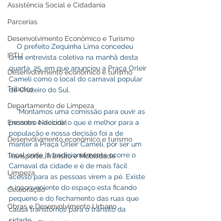
Assistência Social e Cidadania
Parcerias
Desenvolvimento Econômico e Turismo
    O prefeito Zequinha Lima concedeu 
IPTU
uma entrevista coletiva na manhã desta 
quarta, 25, em que anunciou a Praça Orleir 
Desenvolvimento econômico e turismo
Cameli como o local do carnaval popular 
Tributos
de Cruzeiro do Sul.
Departamento de Limpeza
    “Montamos uma comissão para ouvir as 
Encontro Nacional
pessoas e decidir o que é melhor para a 
população e nossa decisão foi a de 
Desenvolvimento econômico e turismo
manter a Praça Orleir Cameli, por ser um 
local onde já tradicionalmente ocorre o 
Transporte, Trânsito e Mobilidade
Carnaval da cidade e é de mais fácil 
Limpeza
acesso para as pessoas virem a pé. Existe 
o inconveniente do espaço esta ficando 
Celebração
pequeno e do fechamento das ruas que 
Obras e Desenvolvimento Urbano
causa transtornos para o trânsito da 
cidade.