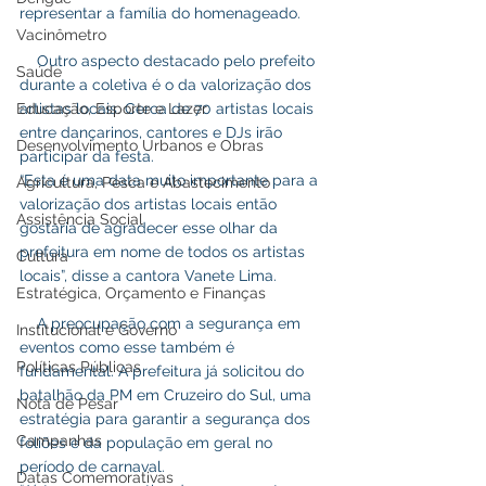
representar a família do homenageado.
Vacinômetro
    Outro aspecto destacado pelo prefeito 
Saúde
durante a coletiva é o da valorização dos 
Educação, Esporte e Lazer
artistas locais. Cerca de 70 artistas locais 
entre dançarinos, cantores e DJs irão 
Desenvolvimento Urbanos e Obras
participar da festa.
“Esta é uma data muito importante para a 
Agricultura, Pesca e Abastecimento
valorização dos artistas locais então 
Assistência Social
gostaria de agradecer esse olhar da 
prefeitura em nome de todos os artistas 
Cultura
locais”, disse a cantora Vanete Lima.
Estratégica, Orçamento e Finanças
    A preocupação com a segurança em 
Institucional e Governo
eventos como esse também é 
Políticas Públicas
fundamental. A prefeitura já solicitou do 
batalhão da PM em Cruzeiro do Sul, uma 
Nota de Pesar
estratégia para garantir a segurança dos 
Campanhas
foliões e da população em geral no 
período de carnaval.
Datas Comemorativas