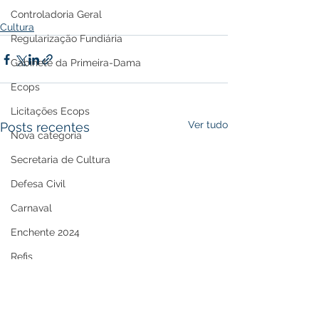
Controladoria Geral
Cultura
Regularização Fundiária
Gabinete da Primeira-Dama
Ecops
Licitações Ecops
Ver tudo
Posts recentes
Nova categoria
Secretaria de Cultura
Defesa Civil
Carnaval
Enchente 2024
Refis
Nota de Repúdio
Premiação