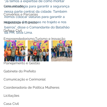
“Já temos a expertise de como montar 
Comunicado
uma estratégia para garantir a segurança 
nessa parte central da cidade. Também 
Convênios e Parcerias
iremos colocar viaturas para garantir a 
segurança das pessoas no trajeto e nos 
Mobilidade e Trânsito
bairros”, disse o Comandante do Batalhão 
Defesa Civil
da PM, Silva Lima.
Empreendedorismo,Turismo e Inovação
Meio Ambiente
Procuradoria Geral
Planejamento e Gestão
Gabinete do Prefeito
Comunicação e Cerimonial
Coordenadoria de Politica Mulheres
Licitações
Casa Civil