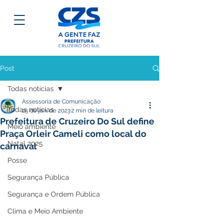
Post
Todas notícias
Assessoria de Comunicação
Todas notícias
25 de jan. de 2023
2 min de leitura
Prefeitura de Cruzeiro Do Sul define
Meio ambiente
Praça Orleir Cameli como local do
Natal 2025
carnaval
Posse
Segurança Pública
Segurança e Ordem Pública
Clima e Meio Ambiente