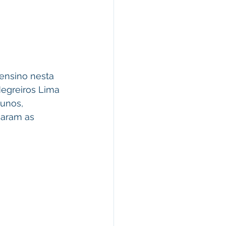
 ensino nesta 
Negreiros Lima 
lunos, 
naram as 