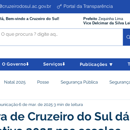
cruzeirodosul.ac.gov.br
Portal da Transparência
lá, Bem-vindo a Cruzeiro do Sul!
Prefeito
Zequinha Lima
Vice Delcimar da Silva Le
O Governo⬇️
Serviços⬇️
Publicações 🔽
Natal 2025
Posse
Segurança Pública
Segurança
municação
6 de mar. de 2025
3 min de leitura
istência Social e Cidadania
Parcerias
Desenvolvimento
ra de Cruzeiro do Sul dá 
nômico e turismo
Tributos
Departamento de Limpeza