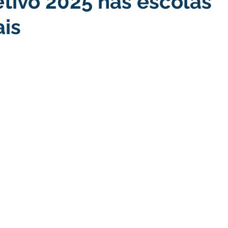
etivo 2025 nas escolas
is
turismo
Transporte, Trânsito e Mobilidade
Limpeza
no
Cheia do Rio Juruá 2025
Ordem de Serviço
Fina
a 2025
Decreto
Comunicação
Cheia do Rio 2026
ta Pública