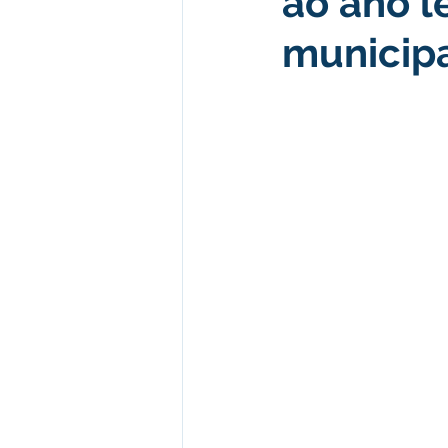
ao ano l
municipa
Desenvolvimento econômico e 
Obras e Desenvolvimento Urba
Limpeza
Festival da Farinh
Festival da Farinha 2026
No