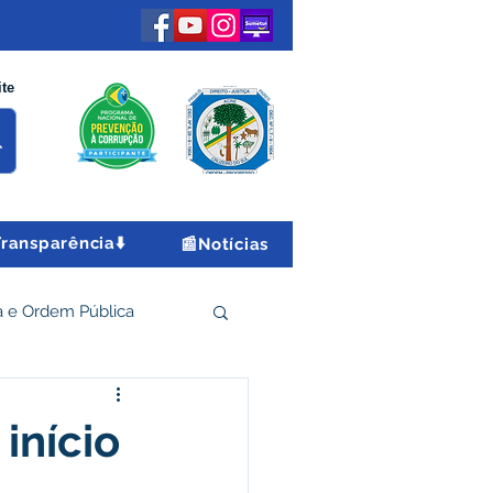
ite
Transparência⬇️
📰Notícias
 e Ordem Pública
 Econômico e Turismo
início
Encontro Nacional