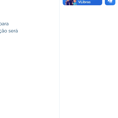
para 
ão será 