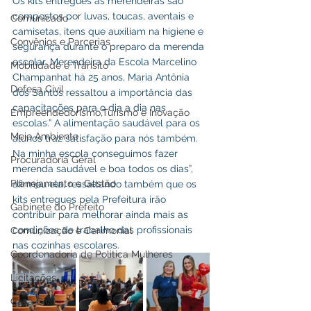
Os kits entregues às merendeiras são 
compostos por luvas, toucas, aventais e 
Comunicado
camisetas, itens que auxiliam na higiene e 
Convênios e Parcerias
segurança durante o preparo da merenda 
escolar. Merendeira da Escola Marcelino 
Mobilidade e Trânsito
Champanhat há 25 anos, Maria Antônia 
Defesa Civil
dos Santos ressaltou a importância das 
capacitações para o dia a dia nas 
Empreendedorismo,Turismo e Inovação
escolas.” A alimentação saudável para os 
Meio Ambiente
alunos traz satisfação para nós também. 
Na minha escola conseguimos fazer 
Procuradoria Geral
merenda saudável e boa todos os dias”, 
Planejamento e Gestão
afirmou ela, ressaltando também que os 
kits entregues pela Prefeitura irão 
Gabinete do Prefeito
contribuir para melhorar ainda mais as 
condições de trabalho das profissionais 
Comunicação e Cerimonial
nas cozinhas escolares.
Coordenadoria de Politica Mulheres
Licitações
Casa Civil