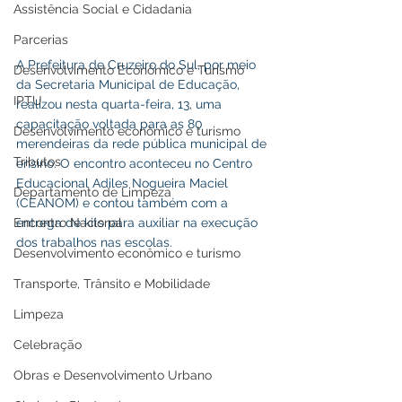
Assistência Social e Cidadania
Parcerias
A Prefeitura de Cruzeiro do Sul, por meio 
Desenvolvimento Econômico e Turismo
da Secretaria Municipal de Educação, 
IPTU
realizou nesta quarta-feira, 13, uma 
capacitação voltada para as 80 
Desenvolvimento econômico e turismo
merendeiras da rede pública municipal de 
Tributos
ensino. O encontro aconteceu no Centro 
Educacional Adiles Nogueira Maciel 
Departamento de Limpeza
(CEANOM) e contou também com a 
Encontro Nacional
entrega de kits para auxiliar na execução 
dos trabalhos nas escolas.
Desenvolvimento econômico e turismo
Transporte, Trânsito e Mobilidade
Limpeza
Celebração
Obras e Desenvolvimento Urbano