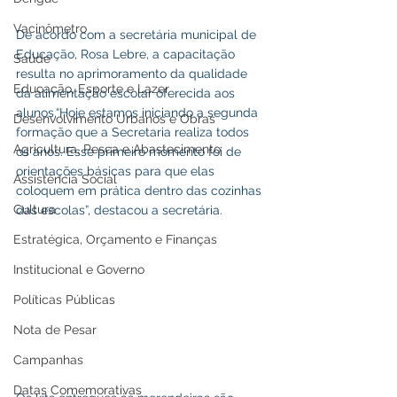
Vacinômetro
De acordo com a secretária municipal de 
Educação, Rosa Lebre, a capacitação 
Saúde
resulta no aprimoramento da qualidade 
Educação, Esporte e Lazer
da alimentação escolar oferecida aos 
alunos.“Hoje estamos iniciando a segunda 
Desenvolvimento Urbanos e Obras
formação que a Secretaria realiza todos 
Agricultura, Pesca e Abastecimento
os anos. Esse primeiro momento foi de 
orientações básicas para que elas 
Assistência Social
coloquem em prática dentro das cozinhas 
Cultura
das escolas”, destacou a secretária.
Estratégica, Orçamento e Finanças
Institucional e Governo
Políticas Públicas
Nota de Pesar
Campanhas
Datas Comemorativas