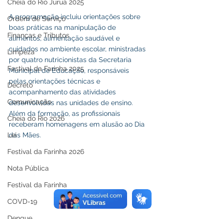
Cheia do Rio Juruá 2025
A programação incluiu orientações sobre 
Ordem de Serviço
boas práticas na manipulação de 
Finanças e Tributos
alimentos, alimentação saudável e 
cuidados no ambiente escolar, ministradas 
Limpeza
por quatro nutricionistas da Secretaria 
Festival da Farinha 2025
Municipal de Educação, responsáveis 
pelas orientações técnicas e 
Decreto
acompanhamento das atividades 
Comunicação
desenvolvidas nas unidades de ensino. 
Além da formação, as profissionais 
Cheia do Rio 2026
receberam homenagens em alusão ao Dia 
das Mães.
Lei
Festival da Farinha 2026
Nota Pública
Festival da Farinha
COVD-19
Dengue