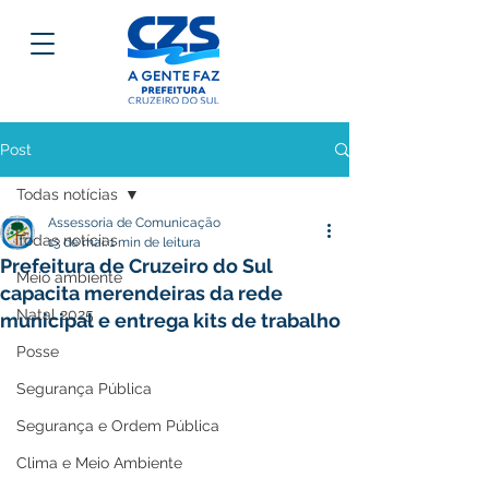
Post
Todas notícias
Assessoria de Comunicação
Todas notícias
13 de mai.
1 min de leitura
Prefeitura de Cruzeiro do Sul
Meio ambiente
capacita merendeiras da rede
Natal 2025
municipal e entrega kits de trabalho
Posse
Segurança Pública
Segurança e Ordem Pública
Clima e Meio Ambiente