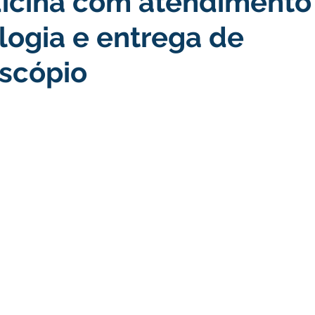
icina com atendiment
ogia e entrega de
turismo
Transporte, Trânsito e Mobilidade
Limpeza
scópio
no
Cheia do Rio Juruá 2025
Ordem de Serviço
Fina
a 2025
Decreto
Comunicação
Cheia do Rio 2026
ta Pública