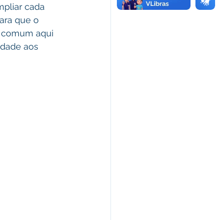
pliar cada 
ara que o 
o comum aqui 
idade aos 