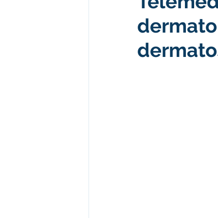
Telemed
dermatol
Desenvolvimento econômico e 
dermato
Obras e Desenvolvimento Urba
Limpeza
Festival da Farinh
Festival da Farinha 2026
No