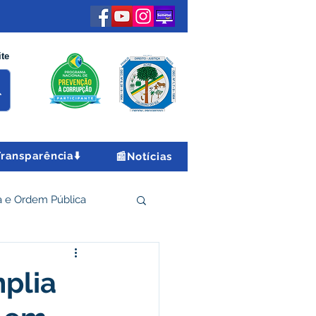
ite
Transparência⬇️
📰Notícias
 e Ordem Pública
 Econômico e Turismo
mplia
Encontro Nacional