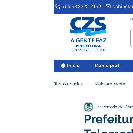
+55 68 3322-2169
gabinete@
O
🏠 Início
Município⬇️
Todas notícias
Meio ambiente
Assessoria de Co
Clima e Meio Ambiente
Ass
Prefeitu
IPTU
Desenvolvimento eco