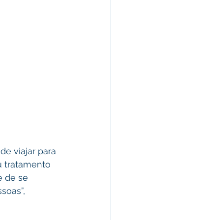
e viajar para 
u tratamento 
e de se 
soas”, 