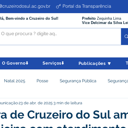
cruzeirodosul.ac.gov.br
Portal da Transparência
lá, Bem-vindo a Cruzeiro do Sul!
Prefeito
Zequinha Lima
Vice Delcimar da Silva Le
O Governo⬇️
Serviços⬇️
Publicações 🔽
Natal 2025
Posse
Segurança Pública
Segurança
municação
23 de abr. de 2025
3 min de leitura
istência Social e Cidadania
Parcerias
Desenvolvimento
ra de Cruzeiro do Sul a
nômico e turismo
Tributos
Departamento de Limpeza