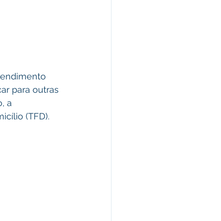
tendimento 
ar para outras 
, a 
cílio (TFD).