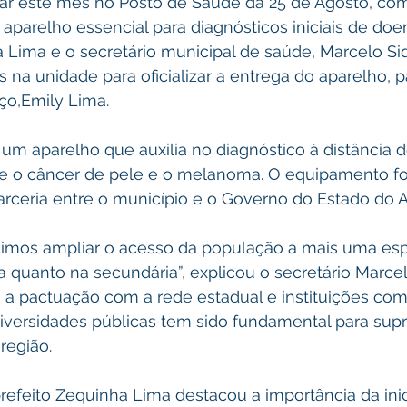
r este mês no Posto de Saúde da 25 de Agosto, com
parelho essencial para diagnósticos iniciais de doe
 Lima e o secretário municipal de saúde, Marcelo Siq
 na unidade para oficializar a entrega do aparelho, 
ço,Emily Lima.
um aparelho que auxilia no diagnóstico à distância 
te o câncer de pele e o melanoma. O equipamento foi
rceria entre o município e o Governo do Estado do A
imos ampliar o acesso da população a mais uma espe
a quanto na secundária”, explicou o secretário Marcelo
 a pactuação com a rede estadual e instituições com
niversidades públicas tem sido fundamental para supri
região.
 prefeito Zequinha Lima destacou a importância da inic