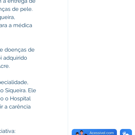
 a entrega de 
nças de pele. 
ueira, 
para a médica 
de doenças de 
 adquirido 
cre.
cialidade, 
 Siqueira. Ele 
o o Hospital 
r a carência 
iativa: