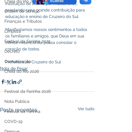
Cheia do Rio Juruá 2025
instituição de ensino por muitos anos, 
prestando uma grande contribuição para 
Ordem de Serviço
educação e ensino de Cruzeiro do Sul. 
Finanças e Tributos
Manifestamos nossos sentimentos a todos 
Limpeza
os familiares e amigos, que Deus em sua 
Festival da Farinha 2025
infinita misericórdia possa consolar o 
coração de todos.
Decreto
Comunicação
Prefeitura de Cruzeiro do Sul
Nota de Pesar
Cheia do Rio 2026
Lei
Festival da Farinha 2026
Nota Pública
Ver tudo
Posts recentes
Festival da Farinha
COVD-19
Dengue