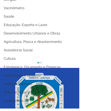
Vacinômetro
Saúde
Educação, Esporte e Lazer
Desenvolvimento Urbanos e Obras
Agricultura, Pesca e Abastecimento
Assistência Social
Cultura
Estratégica, Orçamento e Finanças
Institucional e Governo
Políticas Públicas
Nota de Pesar
Nota de Pesar!
Nota de Pesar
Campanhas
Datas Comemorativas