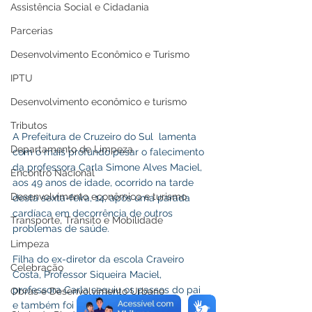
Assistência Social e Cidadania
Parcerias
Desenvolvimento Econômico e Turismo
IPTU
Desenvolvimento econômico e turismo
Tributos
A Prefeitura de Cruzeiro do Sul  lamenta 
Departamento de Limpeza
com o mais profundo pesar o falecimento 
da professora Carla Simone Alves Maciel, 
Encontro Nacional
aos 49 anos de idade, ocorrido na tarde 
Desenvolvimento econômico e turismo
desta sexta-feira, 14, após uma parada 
cardíaca em decorrência de outros 
Transporte, Trânsito e Mobilidade
problemas de saúde. 
Limpeza
Filha do ex-diretor da escola Craveiro 
Celebração
Costa, Professor Siqueira Maciel, 
professora Carla seguiu os passos do pai 
Obras e Desenvolvimento Urbano
e também foi diretora da referida 