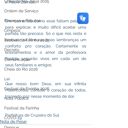
Cheia do Rio Juruá 2025
e Padre Damião.
Ordem de Serviço
Finanças e Tributos
Em momentos como esse faltam palavras 
para explicar, é muito difícil aceitar uma 
Limpeza
partida tão precoce. Só o que nos resta é 
procurar na fé e nas boas lembranças um 
Festival da Farinha 2025
conforto pro coração. Certamente os 
Decreto
ensinamentos e o amor da professora 
Rosilda seguirão vivos em cada um de 
Comunicação
seus familiares e amigos.
Cheia do Rio 2026
Lei
Que nosso bom Deus, em sua infinita 
Festival da Farinha 2026
misericórdia, console o coração de todos, 
trazendo paz nesse momento de dor.
Nota Pública
Festival da Farinha
Prefeitura de Cruzeiro do Sul
COVD-19
Nota de Pesar
Dengue