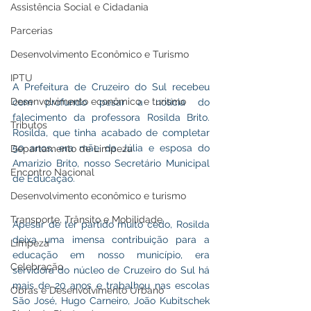
Assistência Social e Cidadania
Parcerias
Desenvolvimento Econômico e Turismo
IPTU
A Prefeitura de Cruzeiro do Sul recebeu 
Desenvolvimento econômico e turismo
com profundo pesar a notícia do 
falecimento da professora Rosilda Brito. 
Tributos
Rosilda, que tinha acabado de completar 
50 anos, era mãe da Júlia e esposa do 
Departamento de Limpeza
Amarizio Brito, nosso Secretário Municipal 
Encontro Nacional
de Educação.
Desenvolvimento econômico e turismo
Transporte, Trânsito e Mobilidade
Apesar de ter partido muito cedo, Rosilda 
deixa uma imensa contribuição para a 
Limpeza
educação em nosso município, era 
Celebração
servidora do núcleo de Cruzeiro do Sul há 
mais de 20 anos e trabalhou nas escolas 
Obras e Desenvolvimento Urbano
São José, Hugo Carneiro, João Kubitschek 