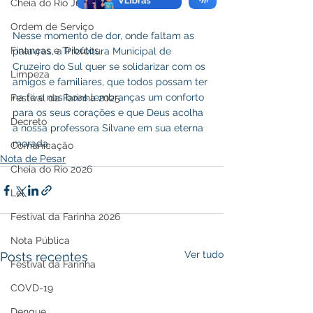
Cheia do Rio Juruá 2025
Ordem de Serviço
Nesse momento de dor, onde faltam as 
Finanças e Tributos
palavras, a Prefeitura Municipal de 
Cruzeiro do Sul quer se solidarizar com os 
Limpeza
amigos e familiares, que todos possam ter 
na fé e nas boas lembranças um conforto 
Festival da Farinha 2025
para os seus corações e que Deus acolha 
Decreto
a nossa professora Silvane em sua eterna 
morada. 
Comunicação
Nota de Pesar
Cheia do Rio 2026
Lei
Festival da Farinha 2026
Nota Pública
Ver tudo
Posts recentes
Festival da Farinha
COVD-19
Dengue