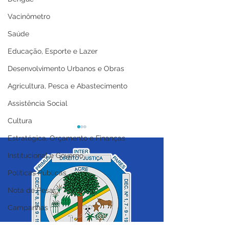
Vacinômetro
Saúde
Educação, Esporte e Lazer
Desenvolvimento Urbanos e Obras
Agricultura, Pesca e Abastecimento
Assistência Social
Cultura
Estratégica, Orçamento e Finanças
Institucional e Governo
Políticas Públicas
Nota de Pesar!
Nota de Pesar !
Nota de Pesar
Campanhas
Datas Comemorativas