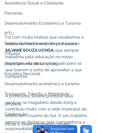
Assistência Social e Cidadania
Parcerias
Desenvolvimento Econômico e Turismo
IPTU
Foi com muita tristeza que recebemos a 
Desenvolvimento econômico e turismo
notícia do falecimento da professora 
SILVANE SOUZA UCHOA, 
que sempre 
Tributos
trabalhou pela educação no nosso 
município, ela deixa um legado para os 
Departamento de Limpeza
que tiveram a sorte de aproveitar a sua 
Encontro Nacional
companhia. 
Desenvolvimento econômico e turismo
Transporte, Trânsito e Mobilidade
A professora Silvane prestava seus 
serviços no magistério desde 2009 e 
Limpeza
contribuiu muito com a rede municipal de 
Celebração
ensino em Cruzeiro do Sul. O seu trabalho 
sempre se destacou pela competência e 
Obras e Desenvolvimento Urbano
responsabilidade. 