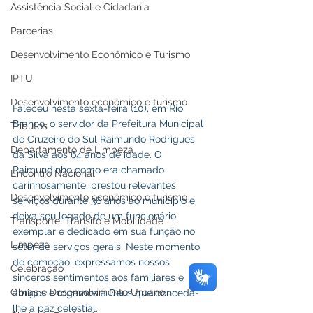
Assistência Social e Cidadania
Parcerias
Desenvolvimento Econômico e Turismo
IPTU
Desenvolvimento econômico e turismo
Faleceu nesta sexta-feira (10), em Rio 
Branco, o servidor da Prefeitura Municipal 
Tributos
de Cruzeiro do Sul Raimundo Rodrigues 
Departamento de Limpeza
da Silva aos 64 anos de idade. O 
Raimundinho como era chamado 
Encontro Nacional
carinhosamente, prestou relevantes 
Desenvolvimento econômico e turismo
serviços durante 36 anos ao município e 
deixa seu legado de um funcionário 
Transporte, Trânsito e Mobilidade
exemplar e dedicado em sua função no 
Limpeza
setor de serviços gerais. Neste momento 
de comoção, expressamos nossos 
Celebração
sinceros sentimentos aos familiares e 
Obras e Desenvolvimento Urbano
amigos e rogamos à Deus que conceda-
lhe a paz celestial.