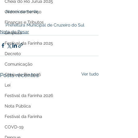
Cheia do Rio Juruá 2025
Atenciosamente,
Ordem de Serviço
Finanças e Tributos
Prefeitura Municipal de Cruzeiro do Sul
Nota de Pesar
Limpeza
Festival da Farinha 2025
Decreto
Comunicação
Ver tudo
Posts recentes
Cheia do Rio 2026
Lei
Festival da Farinha 2026
Nota Pública
Festival da Farinha
COVD-19
Dengue