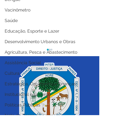
Vacinômetro
Saúde
Educação, Esporte e Lazer
Desenvolvimento Urbanos e Obras
Agricultura, Pesca e Abastecimento
Assistência Social
Cultura
Nota de Pesar
Nota de Pesar!
Estratégica, Orçamento e Finanças
Institucional e Governo
Políticas Públicas
Nota de Pesar
Campanhas
SERVIÇO DE ATENDIMENTO AO 
Datas Comemorativas