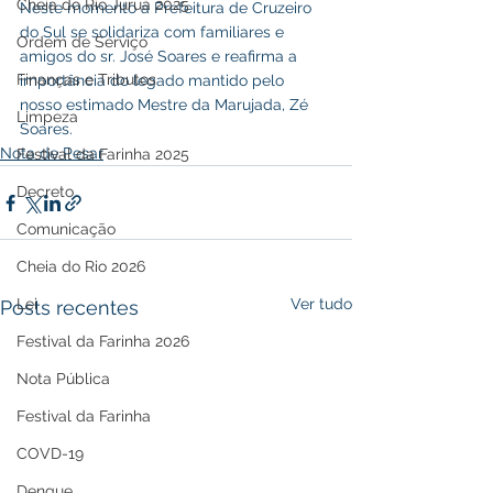
Cheia do Rio Juruá 2025
Neste momento a Prefeitura de Cruzeiro 
do Sul se solidariza com familiares e 
Ordem de Serviço
amigos do sr. José Soares e reafirma a 
Finanças e Tributos
importância do legado mantido pelo 
nosso estimado Mestre da Marujada, Zé 
Limpeza
Soares.
Nota de Pesar
Festival da Farinha 2025
Decreto
Comunicação
Cheia do Rio 2026
Lei
Ver tudo
Posts recentes
Festival da Farinha 2026
Nota Pública
Festival da Farinha
COVD-19
Dengue