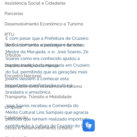
Assistência Social e Cidadania
Parcerias
Desenvolvimento Econômico e Turismo
IPTU
É com pesar que a Prefeitura de Cruzeiro 
Desenvolvimento econômico e turismo
do Sul comunica a passagem de nosso 
Mestre da Marujada, o sr. José Soares. Zé 
Tributos
Soares como era conhecido ajudou a 
manter tradição da marujada em Cruzeiro 
Departamento de Limpeza
do Sul, permitindo que as gerações mais 
Encontro Nacional
jovens viessem a conhecer esta 
importante manifestação cultural 
Desenvolvimento econômico e turismo
brasileira e amazônica.
Transporte, Trânsito e Mobilidade
José Soares recebeu a Comenda do 
Limpeza
Mérito Cultural Lins Sampaio que agracia 
Celebração
pessoas que tenham realizado importante 
contribuição à cultura de Cruzeiro do Sul.
Obras e Desenvolvimento Urbano