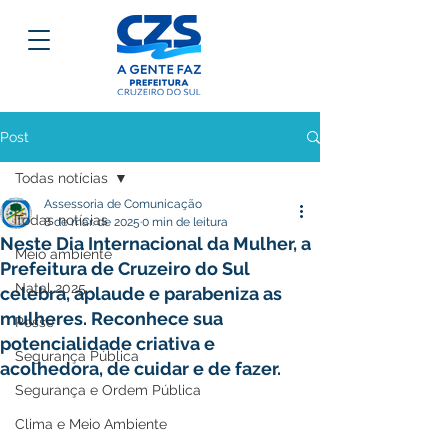
Post
Todas notícias
Assessoria de Comunicação
Todas notícias
8 de mar. de 2025
0 min de leitura
Neste Dia Internacional da Mulher, a
Meio ambiente
Prefeitura de Cruzeiro do Sul
Natal 2025
celebra, aplaude e parabeniza as
mulheres. Reconhece sua
Posse
potencialidade criativa e
Segurança Pública
acolhedora, de cuidar e de fazer.
Segurança e Ordem Pública
Clima e Meio Ambiente