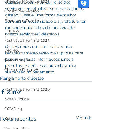
Cheia do Rio Juruá 2025
destacou o comprometimento dos 
servidores em atualizar seus dados junto a 
Ordem de Serviço
gestão. “Essa é uma forma de melhor 
Finanças e Tributos
administrar nossa cidade e a prefeitura ter 
melhor controle da vida funcional de 
Limpeza
nossos servidores”, destacou
Festival da Farinha 2025
Os servidores que não realizaram o 
Decreto
recadastramento terão mais 30 dias para 
pôr em dia suas informações junto à 
Comunicação
prefeitura e após esse prazo haverá a 
Cheia do Rio 2026
suspensão no pagamento.
Planejamento e Gestão
Lei
Festival da Farinha 2026
Nota Pública
COVD-19
Ver tudo
Posts recentes
Dengue
Vacinômetro