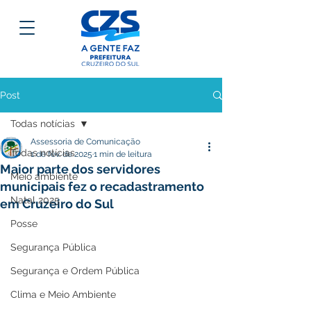
Post
Todas notícias
Assessoria de Comunicação
Todas notícias
1 de fev. de 2025
1 min de leitura
Maior parte dos servidores
Meio ambiente
municipais fez o recadastramento
Natal 2025
em Cruzeiro do Sul
Posse
Segurança Pública
Segurança e Ordem Pública
Clima e Meio Ambiente