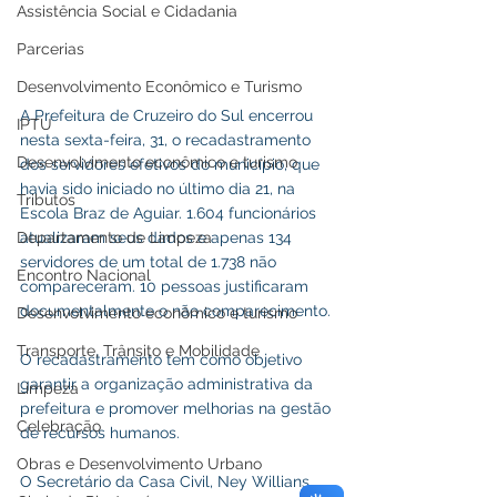
Assistência Social e Cidadania
Parcerias
Desenvolvimento Econômico e Turismo
A Prefeitura de Cruzeiro do Sul encerrou  
IPTU
nesta sexta-feira, 31, o recadastramento 
Desenvolvimento econômico e turismo
dos servidores efetivos do município, que 
havia sido iniciado no último dia 21, na 
Tributos
Escola Braz de Aguiar. 1.604 funcionários 
Departamento de Limpeza
atualizaram seus dados e apenas 134 
servidores de um total de 1.738 não 
Encontro Nacional
compareceram. 10 pessoas justificaram 
documentalmente o não comparecimento.
Desenvolvimento econômico e turismo
Transporte, Trânsito e Mobilidade
O recadastramento tem como objetivo 
garantir a organização administrativa da 
Limpeza
prefeitura e promover melhorias na gestão 
Celebração
de recursos humanos.
Obras e Desenvolvimento Urbano
O Secretário da Casa Civil, Ney Willians, 