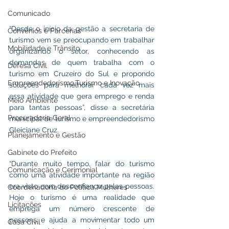
Comunicado
“Desde o início da gestão a secretaria de 
Convênios e Parcerias
turismo vem se preocupando em trabalhar 
Mobilidade e Trânsito
organizando o setor, conhecendo as 
demandas de quem trabalha com o 
Defesa Civil
turismo em Cruzeiro do Sul e propondo 
Empreendedorismo,Turismo e Inovação
soluções para melhorar cada vez mais 
essa atividade que gera emprego e renda 
Meio Ambiente
para tantas pessoas”, disse a secretária 
Procuradoria Geral
municipal de turismo e empreendedorismo 
Gleiciane Cruz. 
Planejamento e Gestão
Gabinete do Prefeito
“Durante muito tempo, falar do turismo 
Comunicação e Cerimonial
como uma atividade importante na região 
era visto com desconfiança pelas pessoas. 
Coordenadoria de Politica Mulheres
Hoje o turismo é uma realidade que 
Licitações
emprega um número crescente de 
pessoas e ajuda a movimentar todo um 
Casa Civil