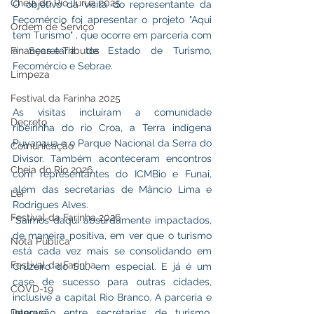
Cheia do Rio Juruá 2025
O objetivo da visita do representante da 
Fecomércio foi apresentar o projeto "Aqui 
Ordem de Serviço
tem Turismo" , que ocorre em parceria com 
Finanças e Tributos
a Secretaria de Estado de Turismo, 
Fecomércio e Sebrae. 
Limpeza
Festival da Farinha 2025
As visitas incluíram a comunidade 
Decreto
ribeirinha do rio Croa, a Terra indígena 
Puyanaua e o Parque Nacional da Serra do 
Comunicação
Divisor. Também aconteceram encontros 
Cheia do Rio 2026
com representantes do ICMBio e Funai, 
além das secretarias de Mâncio Lima e 
Lei
Rodrigues Alves. 
Festival da Farinha 2026
“Saímos daqui absurdamente impactados, 
de maneira positiva, em ver que o turismo 
Nota Pública
está cada vez mais se consolidando em 
Festival da Farinha
Cruzeiro do Sul, em especial. E já é um 
case de sucesso para outras cidades, 
COVD-19
inclusive a capital Rio Branco. A parceria e 
Dengue
interação entre secretarias de turismo, 