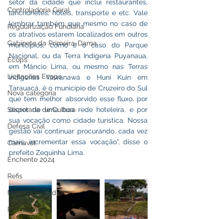
setor da cidade que inclui restaurantes, 
Controladoria Geral
lanchonetes, hotéis, transporte e etc. Vale 
lembrar também que mesmo no caso de 
Regularização Fundiária
os atrativos estarem localizados em outros 
Gabinete da Primeira-Dama
municípios, como é o caso do Parque 
Nacional, ou da Terra Indígena Puyanaua, 
Ecops
em Mâncio Lima, ou mesmo nas Terras 
Licitações Ecops
Indígenas Yawanawá e Huni Kuin em 
Tarauacá, é o município de Cruzeiro do Sul 
Nova categoria
que tem melhor absorvido esse fluxo, por 
Secretaria de Cultura
dispor de uma boa rede hoteleira, e por 
sua vocação como cidade turística. Nossa 
Defesa Civil
gestão vai continuar procurando, cada vez 
mais, incrementar essa vocação”, disse o 
Carnaval
prefeito Zequinha Lima. 
Enchente 2024
Refis
Nota de Repúdio
Premiação