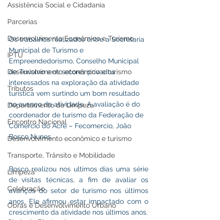
Assistência Social e Cidadania
Parcerias
Desenvolvimento Econômico e Turismo
Os trabalhos realizados entre a Secretaria 
Municipal de Turismo e 
IPTU
Empreendedorismo, Conselho Municipal 
Desenvolvimento econômico e turismo
de Turismo e os setores privados 
interessados na exploração da atividade 
Tributos
turística vem surtindo um bom resultado 
no avanço da atividade. A avaliação é do 
Departamento de Limpeza
coordenador de turismo da Federação de 
Encontro Nacional
Comércio do Acre – Fecomercio, João 
Bosco Nunes.
Desenvolvimento econômico e turismo
Transporte, Trânsito e Mobilidade
Bosco realizou nos ultimos dias uma série 
Limpeza
de visitas técnicas, a fim de avaliar os 
Celebração
avanços do setor de turismo nos últimos 
anos. Ele afirmou estar impactado com o 
Obras e Desenvolvimento Urbano
crescimento da atividade nos últimos anos. 