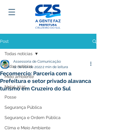
Post
Todas notícias
Assessoria de Comunicação
Todas notícias
12 de abr. de 2022
2 min de leitura
Fecomercio: Parceria com a
Meio ambiente
Prefeitura e setor privado alavanca
Natal 2025
turismo em Cruzeiro do Sul
Posse
Segurança Pública
Segurança e Ordem Pública
Clima e Meio Ambiente