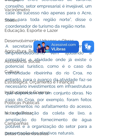
conselho, setor empresarial é invejável, um 
Vacinômetro
case de sucesso não apenas para o Acre, 
mas para toda região norte”, disse o 
Saúde
coordenador de turismo da região norte.
Educação, Esporte e Lazer
Desenvolvimento Urbanos e Obras
A secretaria municipal de turismo e 
Agricultura, Pesca e Abastecimento
empreendedorismo vem ajudando a 
consolidar a atividade onde já existe o 
Assistência Social
potencial turístico, como é o caso da 
Cultura
comunidade ribeirinha do rio Croa, no 
entanto, para o avanço da atividade faz-se 
Estratégica, Orçamento e Finanças
necessário investimentos em infraestrutura 
Institucional e Governo
que dependem de um conjunto obras. No 
caso do Croa, por exemplo, foram feitos 
Políticas Públicas
investimentos no asfaltamento do acesso, 
Nota de Pesar
a regularização da coleta de lixo, a 
ampliação do fornecimento de água 
Campanhas
potável e a organização do setor para a 
preservação dos atrativos naturais. 
Datas Comemorativas