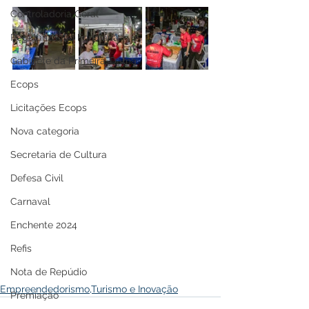
Controladoria Geral
Regularização Fundiária
Gabinete da Primeira-Dama
Ecops
Licitações Ecops
Nova categoria
Secretaria de Cultura
Defesa Civil
Carnaval
Enchente 2024
Refis
Nota de Repúdio
Empreendedorismo,Turismo e Inovação
Premiação