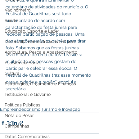
calendário de atividades do município. O 
Vacinômetro
Festival de Quadrilhas será todo 
ornamentado de acordo com 
Saúde
caracterização de festa junina para 
Educação, Esporte e Lazer
receber participação de pessoas. Uma 
das atrações serão os painéis para tirar 
Desenvolvimento Urbanos e Obras
foto. Sabemos que as festas juninas 
Agricultura, Pesca e Abastecimento
fazem parte de uma cultura brasileira 
muito forte. As pessoas gostam de 
Assistência Social
participar e celebrar essa época. O 
Cultura
Festival de Quadrilhas traz esse momento 
para a cidade e a região”, conclui a 
Estratégica, Orçamento e Finanças
secretária.
Institucional e Governo
Políticas Públicas
Empreendedorismo,Turismo e Inovação
Nota de Pesar
Campanhas
Datas Comemorativas