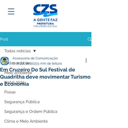
Post
Todas notícias
Assessoria de Comunicação
Todas notícias
6 de jul. de 2023
1 min de leitura
Em Cruzeiro Do Sul Festival de
Meio ambiente
Quadrilha deve movimentar Turismo
Natal 2025
e Economia
Posse
Segurança Pública
Segurança e Ordem Pública
Clima e Meio Ambiente