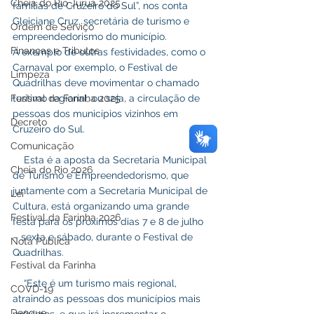
Cheia do Rio Juruá 2025
famílias de Cruzeiro do Sul”, nos conta 
Gleiciane Cruz, secretária de turismo e 
Ordem de Serviço
empreendedorismo do município.
Finanças e Tributos
A exemplo de outras festividades, como o 
Carnaval por exemplo, o Festival de 
Limpeza
Quadrilhas deve movimentar o chamado 
turismo regional, ou seja, a circulação de 
Festival da Farinha 2025
pessoas dos municípios vizinhos em 
Decreto
Cruzeiro do Sul.    
Comunicação
    Esta é a aposta da Secretaria Municipal 
Cheia do Rio 2026
de Turismo e Empreendedorismo, que 
juntamente com a Secretaria Municipal de 
Lei
Cultura, está organizando uma grande 
Festival da Farinha 2026
festa para os próximos dias 7 e 8 de julho 
– sexta e sábado, durante o Festival de 
Nota Pública
Quadrilhas.
Festival da Farinha
    “Este é um turismo mais regional, 
COVD-19
atraindo as pessoas dos municípios mais 
Dengue
próximos, e que irá incrementar o 