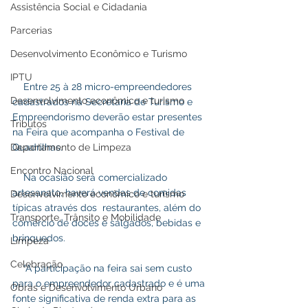
Assistência Social e Cidadania
Parcerias
Desenvolvimento Econômico e Turismo
IPTU
    Entre 25 à 28 micro-empreendedores 
Desenvolvimento econômico e turismo
cadastrados na Secretaria de Turismo e 
Empreendorismo deverão estar presentes 
Tributos
na Feira que acompanha o Festival de 
Quadrilhas.
Departamento de Limpeza
Encontro Nacional
    Na ocasião será comercializado 
artesanato, haverá vendas de comidas 
Desenvolvimento econômico e turismo
típicas através dos  restaurantes, além do 
Transporte, Trânsito e Mobilidade
comércio de doces e salgados, bebidas e 
brinquedos.
Limpeza
Celebração
    “A participação na feira sai sem custo 
para o empreendedor cadastrado e é uma 
Obras e Desenvolvimento Urbano
fonte significativa de renda extra para as 